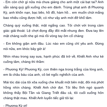
- Em còn chờ gì nữa mà chưa giáng cho anh một cái bạt tai? Anh
sẵn sàng quỳ gối xuống cho em đánh. Trừng phạt anh đi Phương
Kỳ, anh khốn nạn, bạc bẽo, hồ đồ, hàm hồ... em muốn chửi mắng
bao nhiêu cũng được hết, có như vậy anh mới đỡ khổ tâm.
Chàng quỳ xuống thật, mặt ngẩng cao. Tôi chới với trong cảm
giác giải thoát. Lệ chợt đọng đầy đôi mắt nhung đen. Đưa tay lên
mặt chàng vuốt nhẹ gò má rồi vòng tay ôm cổ chàng:
- Em không giận anh đâu. Lúc nào em cũng chỉ yêu anh. Đừng
nói nữa, em khóc bây giờ à!
Nhìn nhau trong say sưa, hạnh phúc đã trở về, Khiết Anh như kẻ
cuồng tâm, chàng thì thầm:
- Phương Kỳ! Phương Kỳ, con thiên nga trong trắng của lòng anh,
em là châu báu của anh, cô bé ngốc nghếch của anh.
Mái tóc dài của tôi xõa xuống che khuất một bên mặt, đôi má phớt
hồng nhìn chàng. Khiết Anh chờ đợi. Tôi liều lĩnh ngó quanh
không thấy Bội Tần và Giang Triết đâu cả, tôi cuối xuống hôn
chàng thật mau. Khiết Anh luyến tiếc giữ tôi lại:
- Phương Kỳ ơi!