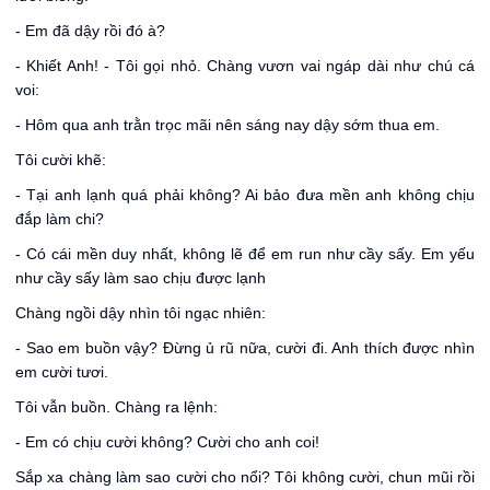
- Em đã dậy rồi đó à?
- Khiết Anh! - Tôi gọi nhỏ. Chàng vươn vai ngáp dài như chú cá
voi:
- Hôm qua anh trằn trọc mãi nên sáng nay dậy sớm thua em.
Tôi cười khẽ:
- Tại anh lạnh quá phải không? Ai bảo đưa mền anh không chịu
đắp làm chi?
- Có cái mền duy nhất, không lẽ để em run như cầy sấy. Em yếu
như cầy sấy làm sao chịu được lạnh
Chàng ngồi dậy nhìn tôi ngạc nhiên:
- Sao em buồn vậy? Đừng ủ rũ nữa, cười đi. Anh thích được nhìn
em cười tươi.
Tôi vẫn buồn. Chàng ra lệnh:
- Em có chịu cười không? Cười cho anh coi!
Sắp xa chàng làm sao cười cho nổi? Tôi không cười, chun mũi rồi