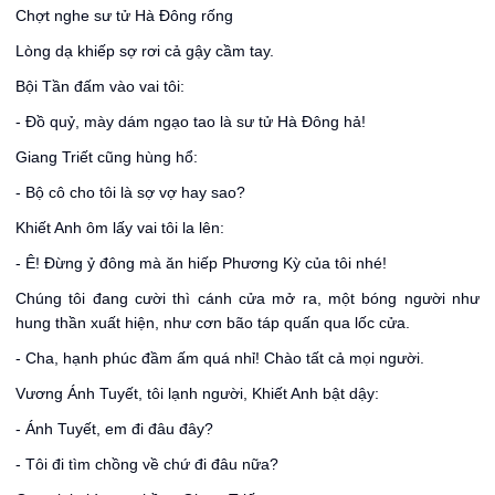
Chợt nghe sư tử Hà Đông rống
Lòng dạ khiếp sợ rơi cả gậy cầm tay.
Bội Tần đấm vào vai tôi:
- Đồ quỷ, mày dám ngạo tao là sư tử Hà Đông hả!
Giang Triết cũng hùng hổ:
- Bộ cô cho tôi là sợ vợ hay sao?
Khiết Anh ôm lấy vai tôi la lên:
- Ê! Đừng ỷ đông mà ăn hiếp Phương Kỳ của tôi nhé!
Chúng tôi đang cười thì cánh cửa mở ra, một bóng người như
hung thần xuất hiện, như cơn bão táp quấn qua lốc cửa.
- Cha, hạnh phúc đầm ấm quá nhỉ! Chào tất cả mọi người.
Vương Ánh Tuyết, tôi lạnh người, Khiết Anh bật dậy:
- Ánh Tuyết, em đi đâu đây?
- Tôi đi tìm chồng về chứ đi đâu nữa?