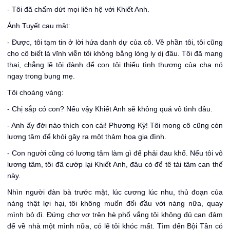
- Tôi đã chấm dứt mọi liên hệ với Khiết Anh.
Ánh Tuyết cau mặt:
- Được, tôi tạm tin ở lời hứa danh dự của cô. Về phần tôi, tôi cũng
cho cô biết là vĩnh viễn tôi không bằng lòng ly dị đâu. Tôi đã mang
thai, chẳng lẽ tôi đành để con tôi thiếu tình thương của cha nó
ngay trong bụng mẹ.
Tôi choáng váng:
- Chị sắp có con? Nếu vậy Khiết Anh sẽ không quá vô tình đâu.
- Anh ấy đời nào thích con cái! Phương Kỳ! Tôi mong cô cũng còn
lương tâm để khỏi gây ra một thảm họa gia đình.
- Con người cũng có lương tâm làm gì để phải đau khổ. Nếu tôi vô
lương tâm, tôi đã cướp lại Khiết Anh, đâu có để tê tái tâm can thế
này.
Nhìn người đàn bà trước mặt, lúc cương lúc nhu, thủ đoạn của
nàng thật lợi hại, tôi không muốn đối đầu với nàng nữa, quay
mình bỏ đi. Đứng chơ vơ trên hè phố vắng tôi không đủ can đảm
để về nhà một mình nữa, có lẽ tôi khóc mất. Tìm đến Bội Tần có