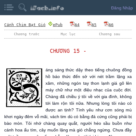
Đăng Nhập
Cánh Chim Bạt Gió
ePub
A4
A5
A6
Chương trước
Mục lục
Chương sau
CHƯƠNG 15 -
S
áng sáng thức dậy theo tiếng chuông đồng
hồ báo thức đến sở với nét trầm lặng xa
xăm, những ngón tay thon lạnh giá gõ lên
máy chữ như một điệu nhạc của cuộc đời.
Chàng đã chiều ý tôi về với gia đình, không
tới làm rộn tôi nữa. Nhưng lòng tôi nào có
được an tịnh? Tình yêu như cơn sóng mù
khơi ngày đêm vỗ mãi, vách tim dù có bằng đá cứng cũng phải bị
bào mòn. Tôi nhớ chàng quay quắt, người héo sầu buồn như
cánh hoa ấu tím, cây muốn lặng mà gió chẳng ngừng. Chưa đầy