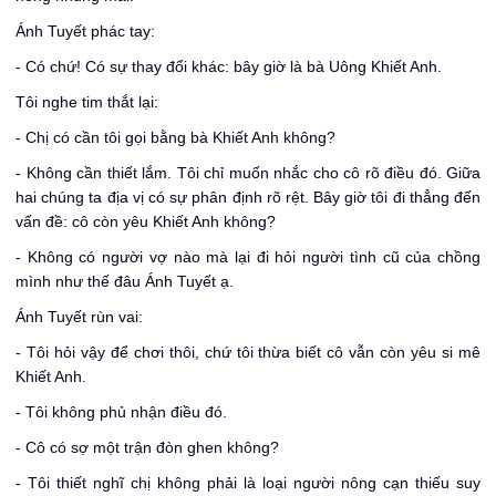
Ánh Tuyết phác tay:
- Có chứ! Có sự thay đổi khác: bây giờ là bà Uông Khiết Anh.
Tôi nghe tim thắt lại:
- Chị có cần tôi gọi bằng bà Khiết Anh không?
- Không cần thiết lắm. Tôi chỉ muốn nhắc cho cô rõ điều đó. Giữa
hai chúng ta địa vị có sự phân định rõ rệt. Bây giờ tôi đi thẳng đến
vấn đề: cô còn yêu Khiết Anh không?
- Không có người vợ nào mà lại đi hỏi người tình cũ của chồng
mình như thế đâu Ánh Tuyết ạ.
Ánh Tuyết rùn vai:
- Tôi hỏi vậy để chơi thôi, chứ tôi thừa biết cô vẫn còn yêu si mê
Khiết Anh.
- Tôi không phủ nhận điều đó.
- Cô có sợ một trận đòn ghen không?
- Tôi thiết nghĩ chị không phải là loại người nông cạn thiếu suy