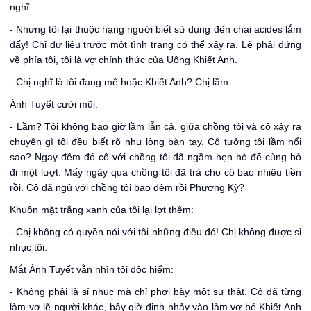
nghĩ.
- Nhưng tôi lại thuộc hạng người biết sử dụng đến chai acides lắm
đấy! Chỉ dự liệu trước một tình trạng có thể xảy ra. Lẽ phải đứng
về phía tôi, tôi là vợ chính thức của Uông Khiết Anh.
- Chị nghĩ là tôi đang mê hoặc Khiết Anh? Chị lầm.
Ánh Tuyết cười mũi:
- Lầm? Tôi không bao giờ lầm lẫn cả, giữa chồng tôi và cô xảy ra
chuyện gì tôi đều biết rõ như lòng bàn tay. Cô tưởng tôi lầm nổi
sao? Ngay đêm đó cô với chồng tôi đã ngầm hẹn hò để cùng bỏ
đi một lượt. Mấy ngày qua chồng tôi đã trả cho cô bao nhiêu tiền
rồi. Cô đã ngủ với chồng tôi bao đêm rồi Phương Kỳ?
Khuôn mặt trắng xanh của tôi lại lợt thêm:
- Chị không có quyền nói với tôi những điều đó! Chị không được sỉ
nhục tôi.
Mắt Ánh Tuyết vẫn nhìn tôi độc hiểm:
- Không phải là sỉ nhục mà chỉ phơi bày một sự thật. Cô đã từng
làm vợ lẽ người khác, bây giờ định nhảy vào làm vợ bé Khiết Anh