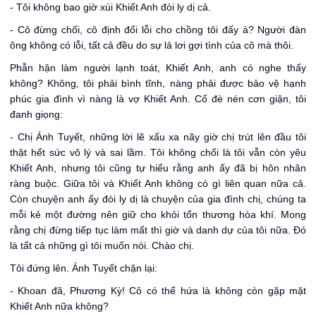
- Tôi không bao giờ xúi Khiết Anh đòi ly dị cả.
- Cô đừng chối, cô định đổi lỗi cho chồng tôi đấy à? Người đàn
ông không có lỗi, tất cả đều do sự lả lơi gợi tình của cô mà thôi.
Phẫn hận làm người lạnh toát, Khiết Anh, anh có nghe thấy
không? Không, tôi phải bình tĩnh, nàng phải được bảo vệ hạnh
phúc gia đình vì nàng là vợ Khiết Anh. Cố đè nén cơn giận, tôi
đanh giọng:
- Chị Ánh Tuyết, những lời lẽ xấu xa nãy giờ chị trút lên đầu tôi
thật hết sức vô lý và sai lầm. Tôi không chối là tôi vẫn còn yêu
Khiết Anh, nhưng tôi cũng tự hiểu rằng anh ấy đã bị hôn nhân
ràng buộc. Giữa tôi và Khiết Anh không có gì liên quan nữa cả.
Còn chuyện anh ấy đòi ly dị là chuyện của gia đình chị, chúng ta
mỗi kẻ một đường nên giữ cho khỏi tổn thương hòa khí. Mong
rằng chị đừng tiếp tục làm mất thì giờ và danh dự của tôi nữa. Đó
là tất cả những gì tôi muốn nói. Chào chị.
Tôi đứng lên. Ánh Tuyết chặn lại:
- Khoan đã, Phương Kỳ! Cô có thể hứa là không còn gặp mặt
Khiết Anh nữa không?