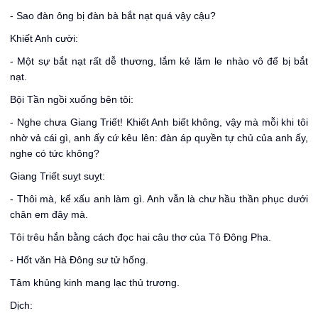
- Sao đàn ông bị đàn bà bắt nạt quá vậy cậu?
Khiết Anh cười:
- Một sự bắt nạt rất dễ thương, lắm kẻ lăm le nhào vô để bị bắt
nạt.
Bội Tần ngồi xuống bên tôi:
- Nghe chưa Giang Triết! Khiết Anh biết không, vậy mà mỗi khi tôi
nhờ vả cái gì, anh ấy cứ kêu lên: đàn áp quyền tự chủ của anh ấy,
nghe có tức không?
Giang Triết suỵt suỵt:
- Thôi mà, kể xấu anh làm gì. Anh vẫn là chư hầu thần phục dưới
chân em đây mà.
Tôi trêu hắn bằng cách đọc hai câu thơ của Tô Đông Pha.
- Hốt văn Hà Đông sư tử hống.
Tâm khủng kinh mang lạc thủ trương.
Dịch: