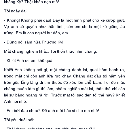
không Kỳ? Thật khốn nạn mà!
Tôi ngây dại:
- Không! Không phải đâu! Đây là một hình phạt cho kẻ cướp giựt.
Vợ anh có quyền như thần linh, còn em chỉ là một kẻ giống ấu
trùng. Em là con người hư đốn, em...
- Đừng nói sàm nữa Phương Kỳ!
Mắt chàng nghiêm khắc. Tôi thổn thức nhìn chàng:
- Khiết Anh ơi, em khổ quá!
Khiết Anh không nói gì, mặt chàng đanh lại, quai hàm banh ra,
trong mắt chỉ còn ánh lửa rực cháy. Chàng đặt đầu tôi nằm yên
trên gối, lẳng lặng đi tìm thuốc để xức lên chỗ bầm. Tôi để mặc
chàng muốn làm gì thì làm, nhắm nghiền mắt lại, thân thể chỉ còn
lại sự bàng hoàng rã rời. Trước mặt tôi sao đen tối thế này? Khiết
Anh hỏi nhỏ:
- Em bớt đau chưa? Để anh mời bác sĩ cho em nhé!
Tôi yếu đuối nói: