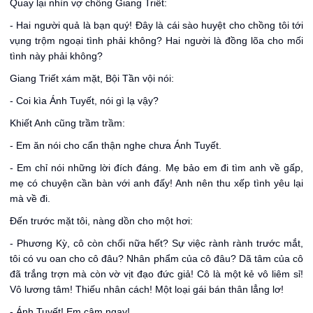
Quay lại nhìn vợ chồng Giang Triết:
- Hai người quả là bạn quý! Đây là cái sào huyệt cho chồng tôi tới
vụng trộm ngoại tình phải không? Hai người là đồng lõa cho mối
tình này phải không?
Giang Triết xám mặt, Bội Tần vội nói:
- Coi kìa Ánh Tuyết, nói gì lạ vậy?
Khiết Anh cũng trầm trầm:
- Em ăn nói cho cẩn thận nghe chưa Ánh Tuyết.
- Em chỉ nói những lời đích đáng. Mẹ bảo em đi tìm anh về gấp,
mẹ có chuyện cần bàn với anh đấy! Anh nên thu xếp tình yêu lại
mà về đi.
Đến trước mặt tôi, nàng dồn cho một hơi:
- Phương Kỳ, cô còn chối nữa hết? Sự việc rành rành trước mắt,
tôi có vu oan cho cô đâu? Nhân phẩm của cô đâu? Dã tâm của cô
đã trắng trợn mà còn vờ vịt đạo đức giả! Cô là một kẻ vô liêm sỉ!
Vô lương tâm! Thiếu nhân cách! Một loại gái bán thân lẳng lơ!
- Ánh Tuyết! Em câm ngay!