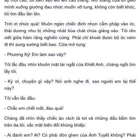
ấy một câu, tôi xiên xẹo leo lên cầu thang. Mở toang cửa tôi gieo
mình xuống giường đau nhức muốn vỡ tung, không còn biết khóc,
tôi ôm đầu lăn lộn.
Trời ơi nhức quá! Muôn ngàn chiếc đinh nhọn cắm phập vào óc,
thái dương như bị những nhát búa chát chúa giáng vào. Tôi rên
xiết giữa hàm răng nghiến cứng. Phải chi khoét được bộ óc ném
đi thì sung sướng biết bao. Cửa mở tung:
- Phương Kỳ! Em làm sao vậy?
Tôi lắc đầu nhìn khuôn mặt tái ngắt của Khiết Anh, chàng ngồi ôm
lấy tôi.
- Kỳ ơi, chuyện gì vậy? Nói anh nghe đi, sao người em lại thế
này?
Tôi vẫn lắc đầu:
- Chắc em chết mất, đau quá!
Chàng đã nhìn thấy chiếc áo rách tả tơi và những dấu bầm tím
trên da tôi, sắc mặt biến đổi khủng khiếp:
- Ai đánh em? Ai? Có phải đòn ghen của Ánh Tuyết không? Phải