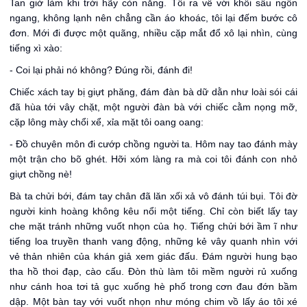
Tan giờ làm khi trời hãy còn nắng. Tôi ra về với khối sầu ngổn
ngang, không lạnh nên chẳng cần áo khoác, tôi lại đếm bước cô
đơn. Mới đi được một quãng, nhiều cặp mắt đổ xô lại nhìn, cùng
tiếng xì xào:
- Coi lại phải nó không? Đúng rồi, đánh đi!
Chiếc xách tay bị giựt phăng, đám đàn bà dữ dằn như loài sói cái
đã hùa tới vây chặt, một người đàn bà với chiếc cằm nọng mỡ,
cặp lông mày chổi xể, xỉa mặt tôi oang oang:
- Đồ chuyên môn đi cướp chồng người ta. Hôm nay tao đánh mày
một trận cho bõ ghét. Hỡi xóm làng ra mà coi tôi đánh con nhỏ
giựt chồng nè!
Bà ta chửi bới, đám tay chân đã lăn xối xả vô đánh túi bụi. Tôi đờ
người kinh hoàng không kêu nổi một tiếng. Chỉ còn biết lấy tay
che mặt tránh những vuốt nhọn của họ. Tiếng chửi bới ầm ĩ như
tiếng loa truyền thanh vang động, những kẻ vây quanh nhìn với
vẻ thản nhiên của khán giả xem giác đấu. Đám người hung bạo
tha hồ thoi đạp, cào cấu. Đòn thù làm tôi mềm người rủ xuống
như cánh hoa tơi tả gục xuống hè phố trong cơn đau đớn bầm
dập. Một bàn tay với vuốt nhọn như móng chim vồ lấy áo tôi xé