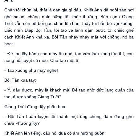
Anh.
Chân tôi chùn lại, thật là oan gia gì đâu. Khiết Anh đã ngồi sẵn nơi
ghế salon, chàng nhìn sững tôi khác thường. Bên cạnh Giang
Triết vẫn còn bê bối gác chân lên bàn, thấy tôi hắn bỏ vội xuống.
Liếc nhìn Diệp Bội Tần, tôi tạo vẻ lãnh đạm bước tới chiếc ghế
cách Khiết Anh khá xa. Bội Tần nháy nháy mắt với chồng, nó ba
hoa:
- Để tao lấy bánh cho mày ăn nhé, tao vừa làm xong tức thì, còn
nóng hổi tuyệt cú mèo. Chờ tao một tí.
- Tao xuống phụ mày nghe!
Bội Tần xua tay:
- Ý, đâu được, mày là khách mà! Để tao nhờ đức lang quân của
tao, được không Giang Triết?
Giang Triết đứng dậy phân bua:
- Bội Tần huấn luyện tôi thành một ông chồng đảm đang ghê
chưa Phương Kỳ?
Khiết Anh lên tiếng, câu nói đùa có âm hưởng buồn: