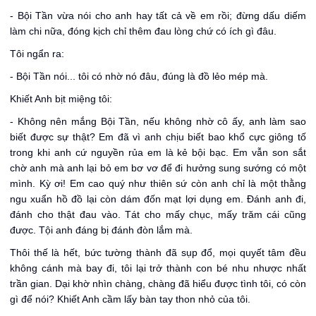
- Bội Tần vừa nói cho anh hay tất cả về em rồi; đừng dấu diếm
làm chi nữa, đóng kịch chỉ thêm đau lòng chứ có ích gì đâu.
Tôi ngẩn ra:
- Bội Tần nói... tôi có nhờ nó đâu, đúng là đồ lẻo mép mà.
Khiết Anh bịt miệng tôi:
- Không nên mắng Bội Tần, nếu không nhờ cô ấy, anh làm sao
biết được sự thật? Em đã vì anh chịu biết bao khổ cực giông tố
trong khi anh cứ nguyền rủa em là kẻ bội bạc. Em vẫn son sắt
chờ anh mà anh lại bỏ em bơ vơ để đi hưởng sung sướng có một
mình. Kỳ ơi! Em cao quý như thiên sứ còn anh chỉ là một thằng
ngu xuẩn hồ đồ lại còn dám đốn mạt lợi dụng em. Đánh anh đi,
đánh cho thật đau vào. Tát cho mấy chục, mấy trăm cái cũng
được. Tội anh đáng bị đánh đòn lắm mà.
Thôi thế là hết, bức tường thành đã sụp đổ, mọi quyết tâm đều
không cánh mà bay đi, tôi lại trở thành con bé nhu nhược nhất
trần gian. Dại khờ nhìn chàng, chàng đã hiểu được tình tôi, có còn
gì để nói? Khiết Anh cầm lấy bàn tay thon nhỏ của tôi.