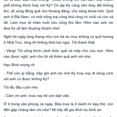
phố không thích hợp với Kỳ? Có dịp Kỳ cũng nên thay đổi không
khí, về vùng đồng quê cho thoáng đãng, cho sảng khoái hơn. Quê
anh ở Đài Nam, có một nông trại cũng khá rộng có nuôi cả cừu và
dê. Làm mục tử chăn nuôi cừu cũng thú lắm. Hôm nào anh xin
đưa Kỳ về làm thượng khách nhé!
Nghĩ tới ngày lang thang như con bé du mục không có quê hương
ở Nhã Trúc, lòng tôi không khỏi bùi ngùi. Tôi thành thật:
- Vâng! Tôi cũng thích cảnh thôn quê và mấy chú cừu non. Hôm
nào được nghỉ, anh cho tôi về thăm quê anh với nhé.
Hạo Bình mừng rỡ:
- Thế còn gì bằng, bây giờ anh xin mời Kỳ trưa nay đi dùng cơm
với anh có được không Kỳ?
Tôi lắc đầu cười nhẹ:
- Cảm ơn anh, trưa nay tôi còn bận việc.
Ở lì trong văn phòng cả ngày. Bữa trưa là ổ bánh mì kẹp thịt, còn
đến gặp chàng làm chi nữa? Mi hãy để gia đình họ bình an.