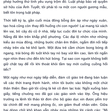
phép hưởng thứ tình yêu vụng trộm đó. Luật pháp bảo vệ quyền
sở hữu của Ánh Tuyết, tôi phải tỏ ra một con người gương mẫu,
biết tôn trọng luật pháp.
Thời tiết kỳ lạ, gần cuối mùa đông bỗng ấm áp như ngày xuân,
tạo hoá cũng còn thay đổi huống chi con người! Lại mang túi xách
lên vai, bỏ cây dù cũ ở nhà, tiếp tục cuộc đời tư chức của mình.
Nắng đã lên trên khắp phố phường. Các đại lộ nhởn nhơ những
kiểu áo mùa đông, những bước chân êm thấm, ngắm đời nối tiếp
nhảy trên vỉa hè khô lạnh. Một đứa trẻ cầm chùm bong bóng đi
ngang, trái bóng đó tuột khỏi tay nó bay vút lên cao, làm tôi ngẩn
ngơ nhìn theo cho đến khi hút bóng. Tại sao con người không biết
giữ chặt tay để rồi khi thoát khỏi tầm tay mới cuống cuồng hối
tiếc?
Một ngày như mọi ngày tiếp diễn, đám cô giáo trẻ đang bàn luận
về các thời trang thịnh hành, nhìn tôi bước vào không một chút
thân thiện: Bao giờ tôi cũng là kẻ cô đơn lạc loài. Ngồi xuống bàn
giấy, tiếng chuông reo đã gọi các giáo sinh vào lớp. Ông hiệu
trưởng ra lệnh tôi thảo tờ đơn cho bộ giáo dục xin được yểm trợ
tài chính để mở mang phòng ốc, xin giảm thuế nhân viên. Giữa
hai dòng chữ khô khan vẫn nhảy múa những lời cảnh cáo: “Mi