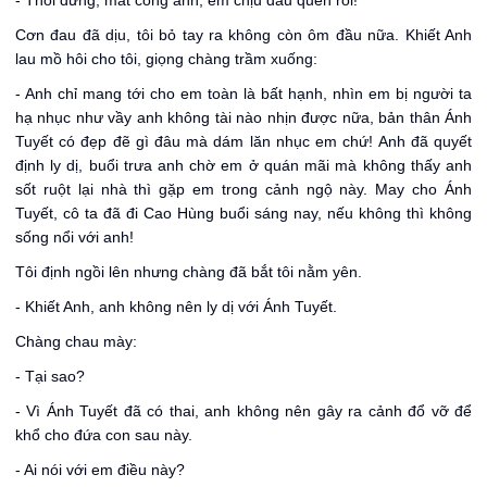
- Thôi đừng, mất công anh, em chịu đau quen rồi!
Cơn đau đã dịu, tôi bỏ tay ra không còn ôm đầu nữa. Khiết Anh
lau mồ hôi cho tôi, giọng chàng trầm xuống:
- Anh chỉ mang tới cho em toàn là bất hạnh, nhìn em bị người ta
hạ nhục như vầy anh không tài nào nhịn được nữa, bản thân Ánh
Tuyết có đẹp đẽ gì đâu mà dám lăn nhục em chứ! Anh đã quyết
định ly dị, buổi trưa anh chờ em ở quán mãi mà không thấy anh
sốt ruột lại nhà thì gặp em trong cảnh ngộ này. May cho Ánh
Tuyết, cô ta đã đi Cao Hùng buổi sáng nay, nếu không thì không
sống nổi với anh!
Tôi định ngồi lên nhưng chàng đã bắt tôi nằm yên.
- Khiết Anh, anh không nên ly dị với Ánh Tuyết.
Chàng chau mày:
- Tại sao?
- Vì Ánh Tuyết đã có thai, anh không nên gây ra cảnh đổ vỡ để
khổ cho đứa con sau này.
- Ai nói với em điều này?