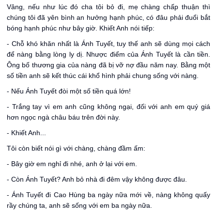
Vâng, nếu như lúc đó cha tôi bỏ đi, mẹ chàng chấp thuận thì
chúng tôi đã yên bình an hưởng hạnh phúc, có đâu phải đuổi bắt
bóng hạnh phúc như bây giờ. Khiết Anh nói tiếp:
- Chỗ khó khăn nhất là Ánh Tuyết, tuy thế anh sẽ dùng mọi cách
để nàng bằng lòng ly dị. Nhược điểm của Ánh Tuyết là cần tiền.
Ông bố thương gia của nàng đã bị vỡ nợ đầu năm nay. Bằng một
số tiền anh sẽ kết thúc cái khổ hình phải chung sống với nàng.
- Nếu Ánh Tuyết đòi một số tiền quá lớn!
- Trắng tay vì em anh cũng không ngại, đối với anh em quý giá
hơn ngọc ngà châu báu trên đời này.
- Khiết Anh...
Tôi còn biết nói gì với chàng, chàng đầm ấm:
- Bây giờ em nghỉ đi nhé, anh ở lại với em.
- Còn Ánh Tuyết? Anh bỏ nhà đi đêm vậy không được đâu.
- Ánh Tuyết đi Cao Hùng ba ngày nữa mới về, nàng không quấy
rầy chúng ta, anh sẽ sống với em ba ngày nữa.