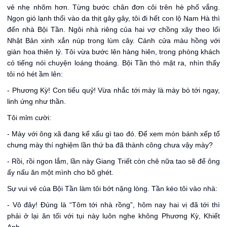
vẻ nhẹ nhõm hơn. Từng bước chân đơn côi trên hè phố vắng.
Ngọn gió lạnh thổi vào da thịt gây gây, tôi đi hết con lộ Nam Hà thì
đến nhà Bội Tần. Ngôi nhà riêng của hai vợ chồng xây theo lối
Nhật Bản xinh xắn núp trong lùm cây. Cánh cửa màu hồng với
giàn hoa thiên lý. Tôi vừa bước lên hàng hiên, trong phòng khách
có tiếng nói chuyện loáng thoáng. Bội Tần thò mặt ra, nhìn thấy
tôi nó hét ầm lên:
- Phương Kỳ! Con tiểu quỷ! Vừa nhắc tới mày là mày bò tới ngay,
linh ứng như thần.
Tôi mỉm cười:
- Mày với ông xã đang kể xấu gì tao đó. Để xem món bánh xếp tổ
chưng mày thí nghiệm lần thứ ba đã thành công chưa vậy mày?
- Rồi, rồi ngon lắm, lần này Giang Triết còn chê nữa tao sẽ để ông
ấy nấu ăn một mình cho bõ ghét.
Sự vui vẻ của Bội Tần làm tôi bớt nặng lòng. Tần kéo tôi vào nhà:
- Vô đây! Đúng là “Tôm tới nhà rồng”, hôm nay hai vị đã tới thì
phải ở lại ăn tối với tụi này luôn nghe không Phương Kỳ, Khiết