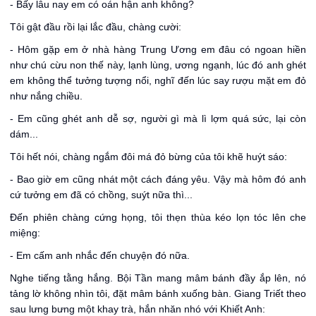
- Bấy lâu nay em có oán hận anh không?
Tôi gật đầu rồi lại lắc đầu, chàng cười:
- Hôm gặp em ở nhà hàng Trung Ương em đâu có ngoan hiền
như chú cừu non thế này, lạnh lùng, ương ngạnh, lúc đó anh ghét
em không thể tưởng tượng nổi, nghĩ đến lúc say rượu mặt em đỏ
như nắng chiều.
- Em cũng ghét anh dễ sợ, người gì mà lì lợm quá sức, lại còn
dám...
Tôi hết nói, chàng ngắm đôi má đỏ bừng của tôi khẽ huýt sáo:
- Bao giờ em cũng nhát một cách đáng yêu. Vậy mà hôm đó anh
cứ tưởng em đã có chồng, suýt nữa thì...
Đến phiên chàng cứng họng, tôi thẹn thùa kéo lọn tóc lên che
miệng:
- Em cấm anh nhắc đến chuyện đó nữa.
Nghe tiếng tằng hắng. Bội Tần mang mâm bánh đầy ắp lên, nó
tảng lờ không nhìn tôi, đặt mâm bánh xuống bàn. Giang Triết theo
sau lưng bưng một khay trà, hắn nhăn nhó với Khiết Anh: