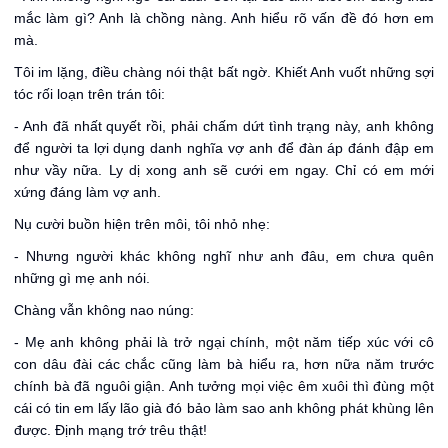
mắc làm gì? Anh là chồng nàng. Anh hiểu rõ vấn đề đó hơn em
mà.
Tôi im lặng, điều chàng nói thật bất ngờ. Khiết Anh vuốt những sợi
tóc rối loạn trên trán tôi:
- Anh đã nhất quyết rồi, phải chấm dứt tình trạng này, anh không
để người ta lợi dụng danh nghĩa vợ anh để đàn áp đánh đập em
như vầy nữa. Ly dị xong anh sẽ cưới em ngay. Chỉ có em mới
xứng đáng làm vợ anh.
Nụ cười buồn hiện trên môi, tôi nhỏ nhẹ:
- Nhưng người khác không nghĩ như anh đâu, em chưa quên
những gì mẹ anh nói.
Chàng vẫn không nao núng:
- Mẹ anh không phải là trở ngại chính, một năm tiếp xúc với cô
con dâu đài các chắc cũng làm bà hiểu ra, hơn nữa năm trước
chính bà đã nguôi giận. Anh tưởng mọi việc êm xuôi thì đùng một
cái có tin em lấy lão già đó bảo làm sao anh không phát khùng lên
được. Định mạng trớ trêu thật!