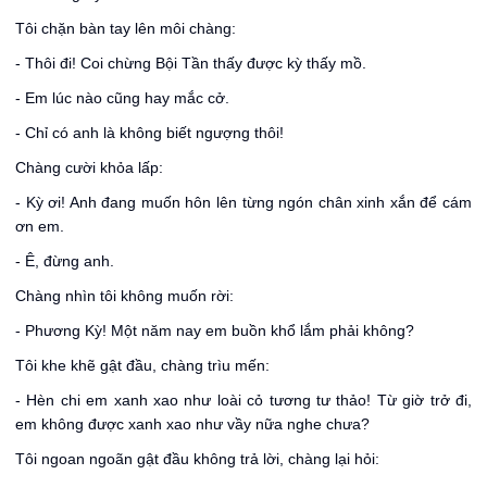
Tôi chặn bàn tay lên môi chàng:
- Thôi đi! Coi chừng Bội Tần thấy được kỳ thấy mồ.
- Em lúc nào cũng hay mắc cở.
- Chỉ có anh là không biết ngượng thôi!
Chàng cười khỏa lấp:
- Kỳ ơi! Anh đang muốn hôn lên từng ngón chân xinh xắn để cám
ơn em.
- Ê, đừng anh.
Chàng nhìn tôi không muốn rời:
- Phương Kỳ! Một năm nay em buồn khổ lắm phải không?
Tôi khe khẽ gật đầu, chàng trìu mến:
- Hèn chi em xanh xao như loài cỏ tương tư thảo! Từ giờ trở đi,
em không được xanh xao như vầy nữa nghe chưa?
Tôi ngoan ngoãn gật đầu không trả lời, chàng lại hỏi: