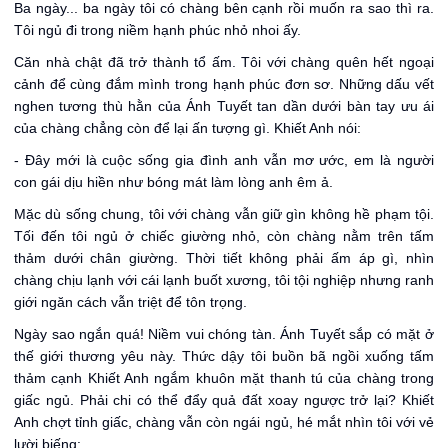
Ba ngày... ba ngày tôi có chàng bên cạnh rồi muốn ra sao thì ra.
Tôi ngủ đi trong niềm hạnh phúc nhỏ nhoi ấy.
Căn nhà chật đã trở thành tổ ấm. Tôi với chàng quên hết ngoại
cảnh để cùng đắm mình trong hạnh phúc đơn sơ. Những dấu vết
nghen tương thù hằn của Ánh Tuyết tan dần dưới bàn tay ưu ái
của chàng chẳng còn để lại ấn tượng gì. Khiết Anh nói:
- Đây mới là cuộc sống gia đình anh vẫn mơ ước, em là người
con gái dịu hiền như bóng mát làm lòng anh êm ả.
Mặc dù sống chung, tôi với chàng vẫn giữ gìn không hề phạm tội.
Tối đến tôi ngủ ở chiếc giường nhỏ, còn chàng nằm trên tấm
thảm dưới chân giường. Thời tiết không phải ấm áp gì, nhìn
chàng chịu lạnh với cái lạnh buốt xương, tôi tội nghiệp nhưng ranh
giới ngăn cách vẫn triệt để tôn trọng.
Ngày sao ngắn quá! Niềm vui chóng tàn. Ánh Tuyết sắp có mặt ở
thế giới thương yêu này. Thức dậy tôi buồn bã ngồi xuống tấm
thảm cạnh Khiết Anh ngắm khuôn mặt thanh tú của chàng trong
giấc ngủ. Phải chi có thể đẩy quả đất xoay ngược trở lại? Khiết
Anh chợt tỉnh giấc, chàng vẫn còn ngái ngủ, hé mắt nhìn tôi với vẻ
lười biếng: