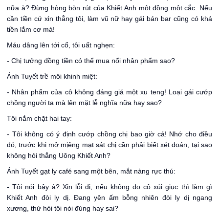
nữa à? Đừng hòng bòn rút của Khiết Anh một đồng một cắc. Nếu
cần tiền cứ xin thẳng tôi, làm vũ nữ hay gái bán bar cũng có khá
tiền lắm cơ mà!
Máu dâng lên tới cổ, tôi uất nghẹn:
- Chị tưởng đồng tiền có thể mua nổi nhân phẩm sao?
Ánh Tuyết trề môi khinh miệt:
- Nhân phẩm của cô không đáng giá một xu teng! Loại gái cướp
chồng người ta mà lên mặt lễ nghĩa nữa hay sao?
Tôi nắm chặt hai tay:
- Tôi không có ý định cướp chồng chị bao giờ cả! Nhớ cho điều
đó, trước khi mở mịêng mạt sát chị cần phải biết xét đoán, tại sao
không hỏi thẳng Uông Khiết Anh?
Ánh Tuyết gạt ly café sang một bên, mắt nàng rực thú:
- Tôi nói bậy à? Xin lỗi đi, nếu không do cô xúi giục thì làm gì
Khiết Anh đòi ly dị. Đang yên ấm bỗng nhiên đòi ly dị ngang
xương, thử hỏi tôi nói đúng hay sai?