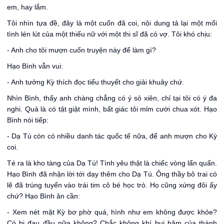
em, hay lắm.
Tôi nhìn tựa đề, đây là một cuốn đã coi, nội dung tả lại một mối
tình lén lút của một thiếu nữ với một thi sĩ đã có vợ. Tôi khó chịu:
- Anh cho tôi mượn cuốn truyện này để làm gì?
Hạo Bình vẫn vui:
- Anh tưởng Kỳ thích đọc tiểu thuyết cho giải khuây chứ.
Nhìn Bình, thấy anh chàng chẳng có ý sỏ xiên, chỉ tại tôi có ý đa
nghi. Quả là có tật giật mình, bất giác tôi mỉm cười chua xót. Hạo
Bình nói tiếp:
- Dạ Tú còn có nhiều danh tác quốc tế nữa, để anh mượn cho Kỳ
coi.
Té ra là kho tàng của Dạ Tú! Tình yêu thật là chiếc vòng lẩn quẩn.
Hạo Bình đã nhận lời tới dạy thêm cho Dạ Tú. Ông thầy bô trai có
lẽ đã trúng tuyển vào trái tim cô bé học trò. Họ cũng xứng đôi ấy
chứ? Hạo Bình ân cần:
- Xem nét mặt Kỳ bơ phờ quá, hình như em không được khỏe?
Có bị đau đầu nữa không? Chắc không khí bụi bặm của thành