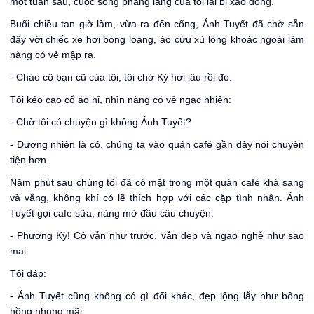
một tuần sau, cuộc sống phẳng lặng của tôi lại bị xao động.
Buổi chiều tan giờ làm, vừa ra đến cổng, Ánh Tuyết đã chờ sẵn
đấy với chiếc xe hơi bóng loáng, áo cừu xù lông khoác ngoài làm
nàng có vẻ mập ra.
- Chào cô bạn cũ của tôi, tôi chờ Kỳ hơi lâu rồi đó.
Tôi kéo cao cổ áo nỉ, nhìn nàng có vẻ ngạc nhiên:
- Chờ tôi có chuyện gì không Ánh Tuyết?
- Đương nhiên là có, chúng ta vào quán café gần đây nói chuyện
tiện hơn.
Năm phút sau chúng tôi đã có mặt trong một quán café khá sang
và vắng, không khí có lẽ thích hợp với các cặp tình nhân. Ánh
Tuyết gọi cafe sữa, nàng mở đầu câu chuyện:
- Phương Kỳ! Cô vẫn như trước, vẫn đẹp và ngạo nghễ như sao
mai.
Tôi đáp:
- Ánh Tuyết cũng không có gì đổi khác, đẹp lộng lẫy như bông
hồng nhung mãi.