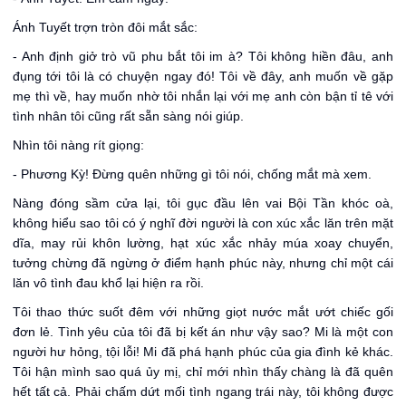
Ánh Tuyết trợn tròn đôi mắt sắc:
- Anh định giở trò vũ phu bắt tôi im à? Tôi không hiền đâu, anh
đụng tới tôi là có chuyện ngay đó! Tôi về đây, anh muốn về gặp
mẹ thì về, hay muốn nhờ tôi nhắn lại với mẹ anh còn bận tỉ tê với
tình nhân tôi cũng rất sẵn sàng nói giúp.
Nhìn tôi nàng rít giọng:
- Phương Kỳ! Đừng quên những gì tôi nói, chống mắt mà xem.
Nàng đóng sầm cửa lại, tôi gục đầu lên vai Bội Tần khóc oà,
không hiểu sao tôi có ý nghĩ đời người là con xúc xắc lăn trên mặt
dĩa, may rủi khôn lường, hạt xúc xắc nhảy múa xoay chuyển,
tưởng chừng đã ngừng ở điểm hạnh phúc này, nhưng chỉ một cái
lăn vô tình đau khổ lại hiện ra rồi.
Tôi thao thức suốt đêm với những giọt nước mắt ướt chiếc gối
đơn lẻ. Tình yêu của tôi đã bị kết án như vậy sao? Mi là một con
người hư hỏng, tội lỗi! Mi đã phá hạnh phúc của gia đình kẻ khác.
Tôi hận mình sao quá ủy mị, chỉ mới nhìn thấy chàng là đã quên
hết tất cả. Phải chấm dứt mối tình ngang trái này, tôi không được