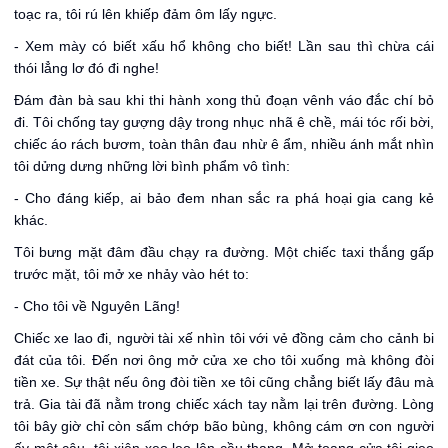
toạc ra, tôi rú lên khiếp đảm ôm lấy ngực.
- Xem mày có biết xấu hổ không cho biết! Lần sau thì chừa cái
thói lẳng lơ đó đi nghe!
Đám đàn bà sau khi thi hành xong thủ đoạn vênh váo đắc chí bỏ
đi. Tôi chống tay gượng dậy trong nhục nhã ê chề, mái tóc rối bời,
chiếc áo rách bươm, toàn thân đau nhừ ê ẩm, nhiều ánh mắt nhìn
tôi dửng dưng những lời bình phẩm vô tình:
- Cho đáng kiếp, ai bảo đem nhan sắc ra phá hoại gia cang kẻ
khác.
Tôi bưng mặt đâm đầu chạy ra đường. Một chiếc taxi thắng gấp
trước mặt, tôi mở xe nhảy vào hét to:
- Cho tôi về Nguyên Lãng!
Chiếc xe lao đi, người tài xế nhìn tôi với vẻ đồng cảm cho cảnh bi
đát của tôi. Đến nơi ông mở cửa xe cho tôi xuống mà không đòi
tiền xe. Sự thật nếu ông đòi tiền xe tôi cũng chẳng biết lấy đâu mà
trả. Gia tài đã nằm trong chiếc xách tay nằm lại trên đường. Lòng
tôi bây giờ chỉ còn sấm chớp bão bùng, không cám ơn con người