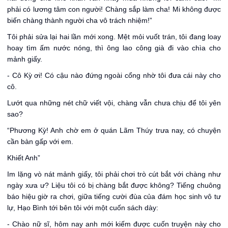
phải có lương tâm con người! Chàng sắp làm cha! Mi không được
biến chàng thành người cha vô trách nhiệm!”
Tôi phải sửa lại hai lần mới xong. Mệt mỏi vuốt trán, tôi đang loay
hoay tìm ấm nước nóng, thì ông lao công già đi vào chìa cho
mảnh giấy.
- Cô Kỳ ơi! Có cậu nào đứng ngoài cổng nhờ tôi đưa cái này cho
cô.
Lướt qua những nét chữ viết vội, chàng vẫn chưa chịu để tôi yên
sao?
“Phương Kỳ! Anh chờ em ở quán Lãm Thúy trưa nay, có chuyện
cần bàn gấp với em.
Khiết Anh”
Im lặng vò nát mảnh giấy, tôi phải chơi trò cút bắt với chàng như
ngày xưa ư? Liệu tôi có bị chàng bắt được không? Tiếng chuông
báo hiệu giờ ra chơi, giữa tiếng cười đùa của đám học sinh vô tư
lự, Hạo Bình tới bên tôi với một cuốn sách dày:
- Chào nữ sĩ, hôm nay anh mới kiếm được cuốn truyện này cho