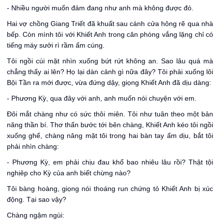
- Nhiều người muốn đảm đang như anh mà không được đó.
Hai vợ chồng Giang Triết đã khuất sau cánh cửa hông rẽ qua nhà
bếp. Còn mình tôi với Khiết Anh trong căn phòng vắng lặng chỉ có
tiếng máy sưởi rì rầm ấm cúng.
Tôi ngồi cúi mặt nhìn xuống bứt rứt không an. Sao lâu quá mà
chẳng thấy ai lên? Họ lại dàn cảnh gì nữa đây? Tôi phải xuống lôi
Bội Tần ra mới được, vừa đứng dậy, giọng Khiết Anh đã dịu dàng:
- Phương Kỳ, qua đây với anh, anh muốn nói chuyện với em.
Đôi mắt chàng như có sức thôi miên. Tôi như tuân theo một bản
năng thần bí. Thơ thẩn bước tới bên chàng, Khiết Anh kéo tôi ngồi
xuống ghế, chàng nâng mặt tôi trong hai bàn tay ấm dịu, bắt tôi
phải nhìn chàng:
- Phương Kỳ, em phải chịu đau khổ bao nhiêu lâu rồi? Thật tội
nghịêp cho Kỳ của anh biết chừng nào?
Tôi bàng hoàng, giọng nói thoáng run chứng tỏ Khiết Anh bị xúc
động. Tại sao vậy?
Chàng ngậm ngùi: