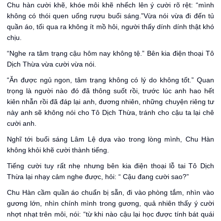
Chu hàn cười khẽ, khóe môi khẽ nhếch lên ý cười rõ rệt: “mình
không có thói quen uống rượu buổi sáng.”Vừa nói vừa đi đến tủ
quần áo, tối qua ra không ít mồ hôi, người thấy dính dính thật khó
chịu.
“Nghe ra tâm trạng cậu hôm nay không tệ.” Bên kia điện thoại Tô
Dịch Thừa vừa cười vừa nói.
“Ăn được ngủ ngon, tâm trạng không có lý do không tốt.” Quan
trọng là người nào đó đã thông suốt rồi, trước lúc anh hao hết
kiên nhẫn rồi đã đáp lại anh, đương nhiên, những chuyện riêng tư
này anh sẽ không nói cho Tô Dịch Thừa, tránh cho cậu ta lại chê
cười anh.
Nghĩ tới buổi sáng Lâm Lệ dựa vào trong lòng mình, Chu Hàn
không khỏi khẽ cười thành tiếng.
Tiếng cười tuy rất nhẹ nhưng bên kia điện thoại lỗ tai Tô Dịch
Thừa lại nhạy cảm nghe được, hỏi: “ Cậu đang cười sao?”
Chu Hàn cầm quần áo chuẩn bị sẵn, đi vào phòng tắm, nhìn vào
gương lớn, nhìn chính mình trong gương, quả nhiên thấy ý cười
nhợt nhạt trên môi, nói: “từ khi nào cậu lại học được tính bát quái