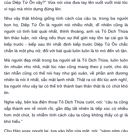
của Diệp Tử Ôn vậy?” Vừa nói vừa đưa tay lên vuốt vuốt mái tóc
vì ngủ mà nhìn dựng đứng lên.
Như vậy thật không giống tính cách của cậu ta, trong ba người
bọn họ, Diệp Tử Ôn là người nói nhiều nhất, dĩ nhiên cũng là
người có tính bát quái nhất, thỉnh thoảng, anh và Tô Dịch Thừa
lén thảo luận, nói rằng nếu thực sự thế giới này tồn tại cái gọi là
kiếp trước - kiếp sau thì nhất định kiếp trước Diệp Tử Ôn chắc
chắn là một phụ nữ, đối với bát quái luôn luôn là tò mò đến vô tận.
Mà người đẹp nhất trong ba người sẽ là Tô Dịch Thừa, luôn luôn
ôn nhuận nho nhã, mặt lúc nào cũng mang theo ý cười, cho dù
tàn nhẫn cũng có thể nói hay như gió xuân, về phần anh đương
nhiên là nói ít nhất, sắc mặt lạnh nhất. Thật ra có đôi lúc anh nghĩ,
ba người như vậy lại có thể trở thành bạn thân thật là có chút khó
tin.
Nghe vậy, bên kia điện thoại Tô Dịch Thừa cười, nói: “cậu ta cũng
sắp thành em rể mình rồi, gần đây tất nhiên là tiếp xúc có nhiều
hơn một chút, bị nhiễm tính cách cậu ta cũng không thấy có gì là
khó hiểu.”
Chu Hàn xoay người lại, tựa vào bồn rửa mặt, nói: “sáng sớm cậu