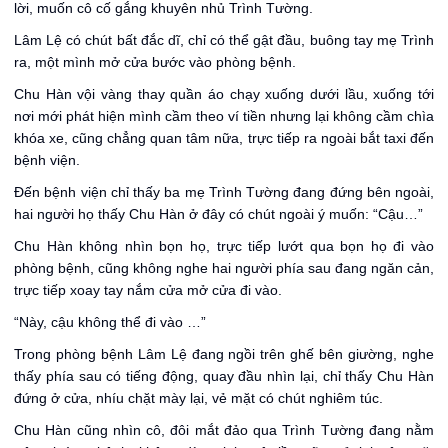
lời, muốn cô cố gắng khuyên nhủ Trình Tường.
Lâm Lệ có chút bất đắc dĩ, chỉ có thể gật đầu, buông tay mẹ Trình
ra, một mình mở cửa bước vào phòng bệnh.
Chu Hàn vội vàng thay quần áo chạy xuống dưới lầu, xuống tới
nơi mới phát hiện mình cầm theo ví tiền nhưng lại không cầm chìa
khóa xe, cũng chẳng quan tâm nữa, trực tiếp ra ngoài bắt taxi đến
bệnh viện.
Đến bệnh viện chỉ thấy ba mẹ Trình Tường đang đứng bên ngoài,
hai người họ thấy Chu Hàn ở đây có chút ngoài ý muốn: “Cậu…”
Chu Hàn không nhìn bọn họ, trực tiếp lướt qua bọn họ đi vào
phòng bệnh, cũng không nghe hai người phía sau đang ngăn cản,
trực tiếp xoay tay nắm cửa mở cửa đi vào.
“Này, cậu không thể đi vào …”
Trong phòng bệnh Lâm Lệ đang ngồi trên ghế bên giường, nghe
thấy phía sau có tiếng động, quay đầu nhìn lại, chỉ thấy Chu Hàn
đứng ở cửa, nhíu chặt mày lại, vẻ mặt có chút nghiêm túc.
Chu Hàn cũng nhìn cô, đôi mắt đảo qua Trình Tường đang nằm