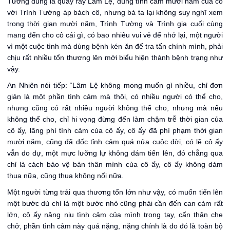
Tường đúng là quấy rầy Lâm Lệ, dùng tình cảm mười năm của cô
với Trình Tường áp bách cô, nhưng bà ta lại không suy nghĩ xem
trong thời gian mười năm, Trình Tường và Trình gia cuối cùng
mang đến cho cô cái gì, có bao nhiêu vui vẻ để nhớ lại, một người
vì một cuộc tình mà dùng bệnh kén ăn để tra tấn chính mình, phải
chịu rất nhiều tổn thương lên mới biểu hiện thành bệnh trạng như
vậy.
An Nhiên nói tiếp: “Lâm Lệ không mong muốn gì nhiều, chỉ đơn
giản là một phần tình cảm mà thôi, có nhiều người có thể cho,
nhưng cũng có rất nhiều người không thể cho, nhưng mà nếu
không thể cho, chỉ hi vọng đừng đến làm chậm trễ thời gian của
cô ấy, lãng phí tình cảm của cô ấy, cô ấy đã phí phạm thời gian
mười năm, cũng đã dốc tỉnh cảm quá nửa cuộc đời, có lẽ cô ấy
vẫn do dự, một mực lưỡng lự không dám tiến lên, đó chẳng qua
chỉ là cách bảo vệ bản thân mình của cô ấy, cô ấy không dám
thua nữa, cũng thua không nổi nữa.
Một người từng trải qua thương tổn lớn như vậy, có muốn tiến lên
một bước dù chỉ là một bước nhỏ cũng phải cần đến can cảm rất
lớn, cô ấy nâng niu tình cảm của mình trong tay, cẩn thận che
chở, phần tình cảm này quá nặng, nặng chính là do đó là toàn bộ