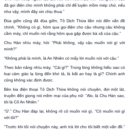
đã gọi điện cho mình không phải chỉ để luyện mồm mép chứ, nếu
như vậy, mình đây xin chịu thua.”
Đùa giỡn cũng đã đùa giỡn, Tô Dịch Thừa liền nói đến vấn đề
chính, “Không có gì, hôm qua gọi điện cho cậu nhưng cậu không
cầm máy, chỉ muốn nói rằng hôm qua gặp được bà xã của cậu.”
Chu Hàn nhíu mày, hỏi: “Phải không, vậy cậu muốn nói gì với
mình?”
“Không phải là mình, là An Nhiên có mấy lời muốn nói với cậu.”
Theo bản năng nhíu mày, “Cái gì?” Trong lòng không hiểu sao có
loại cảm giác lạ lùng đến khó tả, là bất an hay là gì? Chính anh
cũng không xác định được.
Bên kia điện thoại Tô Dịch Thừa không nói chuyện, đợi một lát,
truyền đến giọng nói mềm mại của phụ nữ: “Alo, là Chu Hàn sao,
tôi là Cố An Nhiên.”
“Ừ.” Chu Hàn đáp lại, không rõ cô muốn nói gì, “Cô muốn nói gì
với tôi?”
“Trước khi tôi nói chuyện này, anh trả lời cho tôi biết một vấn đề.”