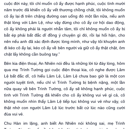
cuộc đời này, tôi chỉ muốn cô ấy được hạnh phúc, cuộc tình mười
năm trước đã khiến cô ấy vết thương chồng chất, tôi không muốn
cô ấy lại đi trên chặng đường oan uổng đó một lần nữa, nếu anh
thật lòng với Lâm Lệ, như vậy đừng cho cô ấy cơ hội dao động,
cô ấy không phải là người nhẫn tâm, tôi chỉ không muốn cô ấy bị
bắt ép phải bất đắc dĩ đồng ý chuyện gì đó, rồi lại hối hận, cho
nên nếu anh đã xác định được lòng mình, như vậy tôi khuyên anh
đi kéo cô ấy lại, kéo cô ấy về bên người và giữ cô ấy thật chặt, ôm
chặt lấy không cần buông tay.”
Bên kia điện thoại, An Nhiên nói đều là những lời từ đáy lòng, hôm
qua mẹ Trình Tường gọi cuộc điện thoại kia, cô nghe được Lâm
Lệ bất đắc dĩ, cô hiểu Lâm Lệ, Lâm Lệ chưa bao giờ là một con
người tuyệt tình, nếu chỉ vì Trình Tường bị bệnh nặng, một lần
nữa quay về bên Trình Tường, cô ấy sẽ không hạnh phúc, cuộc
tình với Trình Tường đã khiến cho cô ấy không vui vẻ gì cả, cô
không muốn nhìn thấy Lâm Lệ tiếp tục không vui vẻ như vậy, cô
thật nhớ con người Lâm Lệ lúc trước bất cứ lúc nào cũng cười
đùa vui vẻ.
Chu Hàn im lặng, anh biết An Nhiên nói không sai, mẹ Trình