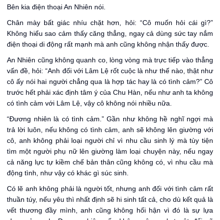
Bên kia điện thoại An Nhiên nói.
Chân mày bất giác nhíu chặt hơn, hỏi: “Cô muốn hỏi cái gì?”
Không hiểu sao cảm thấy căng thẳng, ngay cả dùng sức tay nắm
điện thoại di động rất mạnh mà anh cũng không nhận thấy được.
An Nhiên cũng không quanh co, lòng vòng mà trực tiếp vào thẳng
vấn đề, hỏi: “Anh đối với Lâm Lệ rốt cuộc là như thế nào, thật như
cô ấy nói hai người chẳng qua là hợp tác hay là có tình cảm?” Cô
trước hết phải xác định tâm ý của Chu Hàn, nếu như anh ta không
có tình cảm với Lâm Lệ, vậy cô không nói nhiều nữa.
“Đương nhiên là có tình cảm.” Gần như không hề nghĩ ngợi mà
trả lời luôn, nếu không có tình cảm, anh sẽ không lên giường với
cô, anh không phải loại người chỉ vì nhu cầu sinh lý mà tùy tiện
tìm một người phụ nữ lên giường làm loại chuyện này, nếu ngay
cả năng lực tự kiềm chế bản thân cũng không có, vì nhu cầu mà
động tình, như vậy có khác gì súc sinh.
Có lẽ anh không phải là người tốt, nhưng anh đối với tình cảm rất
thuần túy, nếu yêu thì nhất định sẽ hi sinh tất cả, cho dù kết quả là
vết thương đầy mình, anh cũng không hối hận vì đó là sự lựa