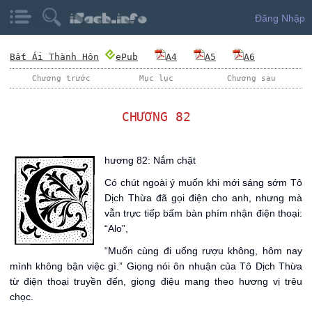
Đăng Nhập
Bất Ái Thành Hôn
ePub
A4
A5
A6
Chương trước
Mục lục
Chương sau
CHƯƠNG 82
C
hương 82: Nắm chặt
Có chút ngoài ý muốn khi mới sáng sớm Tô
Dịch Thừa đã gọi điện cho anh, nhưng mà
vẫn trực tiếp bấm bàn phím nhận điện thoại:
“Alo”,
“Muốn cùng đi uống rượu không, hôm nay
mình không bận việc gì.” Giọng nói ôn nhuận của Tô Dịch Thừa
từ điện thoại truyền đến, giọng điệu mang theo hương vị trêu
chọc.