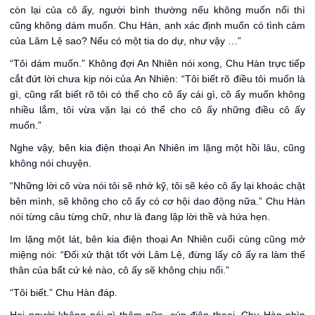
còn lại của cô ấy, người bình thường nếu không muốn nổi thì
cũng không dám muốn. Chu Hàn, anh xác định muốn có tình cảm
của Lâm Lệ sao? Nếu có một tia do dự, như vậy …”
“Tôi dám muốn.” Không đợi An Nhiên nói xong, Chu Hàn trực tiếp
cắt đứt lời chưa kịp nói của An Nhiên: “Tôi biết rõ điều tôi muốn là
gì, cũng rất biết rõ tôi có thể cho cô ấy cái gì, cô ấy muốn không
nhiều lắm, tôi vừa vặn lại có thể cho cô ấy những điều cô ấy
muốn.”
Nghe vậy, bên kia điện thoại An Nhiên im lặng một hồi lâu, cũng
không nói chuyện.
“Những lời cô vừa nói tôi sẽ nhớ kỹ, tôi sẽ kéo cô ấy lại khoác chặt
bên mình, sẽ không cho cô ấy có cơ hội dao động nữa.” Chu Hàn
nói từng câu từng chữ, như là đang lập lời thề và hứa hẹn.
Im lặng một lát, bên kia điện thoại An Nhiên cuối cùng cũng mở
miệng nói: “Đối xử thật tốt với Lâm Lệ, đừng lấy cô ấy ra làm thế
thân của bất cứ kẻ nào, cô ấy sẽ không chịu nổi.”
“Tôi biết.” Chu Hàn đáp.