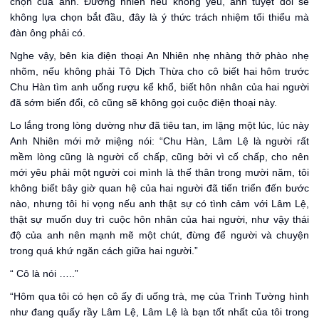
chọn của anh. Đương nhiên nếu không yêu, anh tuyệt đối sẽ
không lựa chọn bắt đầu, đây là ý thức trách nhiệm tối thiểu mà
đàn ông phải có.
Nghe vậy, bên kia điện thoại An Nhiên nhẹ nhàng thở phào nhẹ
nhõm, nếu không phải Tô Dịch Thừa cho cô biết hai hôm trước
Chu Hàn tìm anh uống rượu kể khổ, biết hôn nhân của hai người
đã sớm biến đổi, cô cũng sẽ không gọi cuộc điện thoại này.
Lo lắng trong lòng dường như đã tiêu tan, im lặng một lúc, lúc này
Anh Nhiên mới mở miệng nói: “Chu Hàn, Lâm Lệ là người rất
mềm lòng cũng là người cố chấp, cũng bởi vì cố chấp, cho nên
mới yêu phải một người coi mình là thế thân trong mười năm, tôi
không biết bây giờ quan hệ của hai người đã tiến triển đến bước
nào, nhưng tôi hi vọng nếu anh thật sự có tình cảm với Lâm Lệ,
thật sự muốn duy trì cuộc hôn nhân của hai người, như vậy thái
độ của anh nên mạnh mẽ một chút, đừng để người và chuyện
trong quá khứ ngăn cách giữa hai người.”
“ Cô là nói …..”
“Hôm qua tôi có hẹn cô ấy đi uống trà, mẹ của Trình Tường hình
như đang quấy rầy Lâm Lệ, Lâm Lệ là bạn tốt nhất của tôi trong