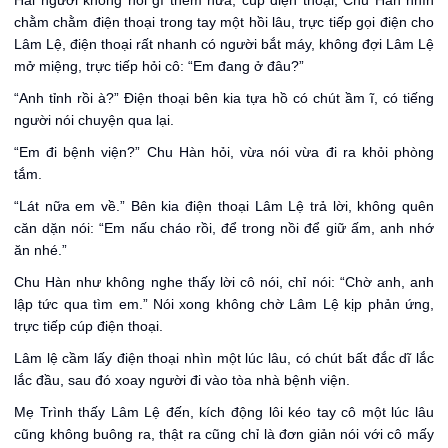
Hai người không nói gì thêm nữa, cúp điện thoại, Chu Hàn nhìn
chằm chằm điện thoại trong tay một hồi lâu, trực tiếp gọi điện cho
Lâm Lệ, điện thoại rất nhanh có người bắt máy, không đợi Lâm Lệ
mở miệng, trực tiếp hỏi cô: “Em đang ở đâu?”
“Anh tỉnh rồi à?” Điện thoại bên kia tựa hồ có chút ầm ĩ, có tiếng
người nói chuyện qua lại.
“Em đi bệnh viện?” Chu Hàn hỏi, vừa nói vừa đi ra khỏi phòng
tắm.
“Lát nữa em về.” Bên kia điện thoại Lâm Lệ trả lời, không quên
căn dặn nói: “Em nấu cháo rồi, để trong nồi để giữ ấm, anh nhớ
ăn nhé.”
Chu Hàn như không nghe thấy lời cô nói, chỉ nói: “Chờ anh, anh
lập tức qua tìm em.” Nói xong không chờ Lâm Lệ kịp phản ứng,
trực tiếp cúp điện thoại.
Lâm lệ cầm lấy điện thoại nhìn một lúc lâu, có chút bất đắc dĩ lắc
lắc đầu, sau đó xoay người đi vào tòa nhà bệnh viện.
Mẹ Trình thấy Lâm Lệ đến, kích động lôi kéo tay cô một lúc lâu
cũng không buông ra, thật ra cũng chỉ là đơn giản nói với cô mấy