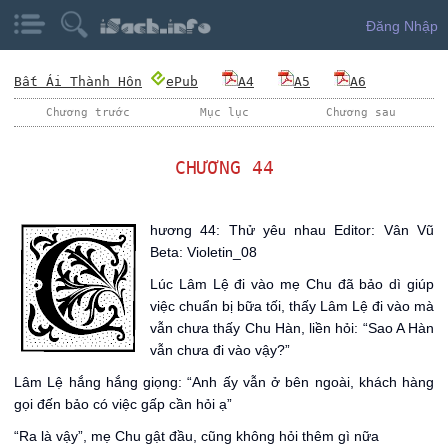
Đăng Nhập
Bất Ái Thành Hôn
ePub
A4
A5
A6
Chương trước
Mục lục
Chương sau
CHƯƠNG 44
C
hương 44: Thử yêu nhau Editor: Vân Vũ
Beta: Violetin_08
Lúc Lâm Lệ đi vào mẹ Chu đã bảo dì giúp
việc chuẩn bị bữa tối, thấy Lâm Lệ đi vào mà
vẫn chưa thấy Chu Hàn, liền hỏi: “Sao A Hàn
vẫn chưa đi vào vậy?”
Lâm Lệ hắng hắng giọng: “Anh ấy vẫn ở bên ngoài, khách hàng
gọi đến bảo có việc gấp cần hỏi ạ”
“Ra là vậy”, mẹ Chu gật đầu, cũng không hỏi thêm gì nữa