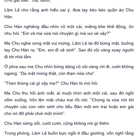
Chu gật đầu: “Dạ, được”
Lâm Lệ cho rằng anh hiểu sai ý, đưa tay kéo kéo quần áo Chu
Hàn
Chu Hàn nghiêng đầu nhìn cô một cái, miệng khe khẽ động, ôn
nhu hỏi: “Em và mẹ vừa nói chuyện gì mà vui vẻ vậy?”
Mẹ Chu nghe xong mặt vui mừng, Lâm Lệ lại đỏ bừng mặt, buông
tay Chu Hàn ra: “Em, em đi vệ sinh”. Sao đó vội vàng xoay người
đi tới nhà tắm.
Ở phía sau mẹ Chu nhìn bóng dáng cô vội vàng rời đi, cười không
ngừng: “Da mặt mỏng thật, còn thẹn nữa chứ”.
“Thẹn thùng cái gì vậy mẹ?” Chu Hàn tò mò hỏi
Mẹ Chu thu hồi ánh mắt, ái muội nhìn anh một cái, sau đó ngồi
xổm xuống, hôn lên mặt cháu trai rồi nói: “Chúng ta vừa nói tới
chuyện các con nên sinh cho tiểu Bân một em trai hoặc em gái
cho nó đỡ phải chơi một mình”.
Chu Hàn sửng sốt, cười cười, cũng không nói gì thêm.
Trong phòng, Lâm Lệ buồn bực ngồi ở đầu giường, vốn nghĩ rằng