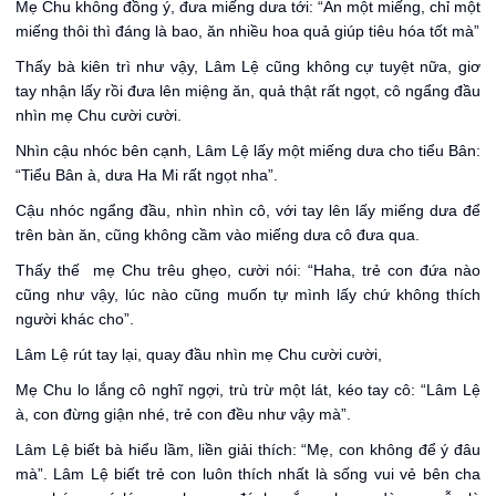
Mẹ Chu không đồng ý, đưa miếng dưa tới: “Ăn một miếng, chỉ một
miếng thôi thì đáng là bao, ăn nhiều hoa quả giúp tiêu hóa tốt mà”
Thấy bà kiên trì như vậy, Lâm Lệ cũng không cự tuyệt nữa, giơ
tay nhận lấy rồi đưa lên miệng ăn, quả thật rất ngọt, cô ngẩng đầu
nhìn mẹ Chu cười cười.
Nhìn cậu nhóc bên cạnh, Lâm Lệ lấy một miếng dưa cho tiểu Bân:
“Tiểu Bân à, dưa Ha Mi rất ngọt nha”.
Cậu nhóc ngẩng đầu, nhìn nhìn cô, với tay lên lấy miếng dưa để
trên bàn ăn, cũng không cầm vào miếng dưa cô đưa qua.
Thấy thế mẹ Chu trêu ghẹo, cười nói: “Haha, trẻ con đứa nào
cũng như vậy, lúc nào cũng muốn tự mình lấy chứ không thích
người khác cho”.
Lâm Lệ rút tay lại, quay đầu nhìn mẹ Chu cười cười,
Mẹ Chu lo lắng cô nghĩ ngợi, trù trừ một lát, kéo tay cô: “Lâm Lệ
à, con đừng giận nhé, trẻ con đều như vậy mà”.
Lâm Lệ biết bà hiểu lầm, liền giải thích: “Mẹ, con không để ý đâu
mà”. Lâm Lệ biết trẻ con luôn thích nhất là sống vui vẻ bên cha