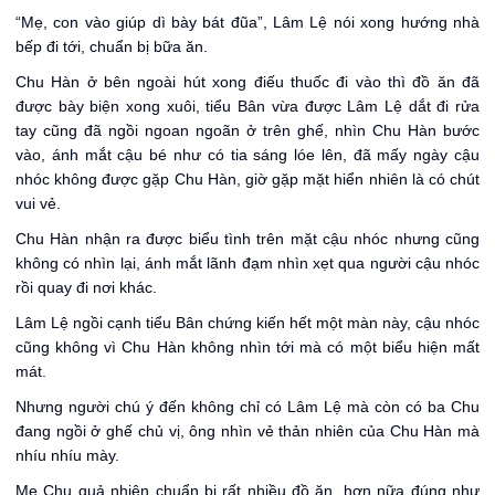
“Mẹ, con vào giúp dì bày bát đũa”, Lâm Lệ nói xong hướng nhà
bếp đi tới, chuẩn bị bữa ăn.
Chu Hàn ở bên ngoài hút xong điếu thuốc đi vào thì đồ ăn đã
được bày biện xong xuôi, tiểu Bân vừa được Lâm Lệ dắt đi rửa
tay cũng đã ngồi ngoan ngoãn ở trên ghế, nhìn Chu Hàn bước
vào, ánh mắt cậu bé như có tia sáng lóe lên, đã mấy ngày cậu
nhóc không được gặp Chu Hàn, giờ gặp mặt hiển nhiên là có chút
vui vẻ.
Chu Hàn nhận ra được biểu tình trên mặt cậu nhóc nhưng cũng
không có nhìn lại, ánh mắt lãnh đạm nhìn xẹt qua người cậu nhóc
rồi quay đi nơi khác.
Lâm Lệ ngồi cạnh tiểu Bân chứng kiến hết một màn này, cậu nhóc
cũng không vì Chu Hàn không nhìn tới mà có một biểu hiện mất
mát.
Nhưng người chú ý đến không chỉ có Lâm Lệ mà còn có ba Chu
đang ngồi ở ghế chủ vị, ông nhìn vẻ thản nhiên của Chu Hàn mà
nhíu nhíu mày.
Mẹ Chu quả nhiên chuẩn bị rất nhiều đồ ăn, hơn nữa đúng như