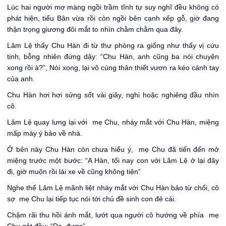
Lúc hai người mơ màng ngồi trầm tĩnh tự suy nghĩ đều không có
phát hiện, tiểu Bân vừa rồi còn ngồi bên cạnh xếp gỗ, giờ đang
thận trọng giương đôi mắt to nhìn chằm chằm qua đây.
Lâm Lệ thấy Chu Hàn đi từ thư phòng ra giống như thấy vị cứu
tinh, bỗng nhiên đứng dậy: “Chu Hàn, anh cũng ba nói chuyện
xong rồi à?”, Nói xong, lại vô cùng thân thiết vươn ra kéo cánh tay
của anh.
Chu Hàn hơi hơi sửng sốt vài giây, nghi hoặc nghiêng đầu nhìn
cô.
Lâm Lệ quay lưng lại với mẹ Chu, nháy mắt với Chu Hàn, miệng
mấp máy ý bảo về nhà.
Ở bên này Chu Hàn còn chưa hiểu ý, mẹ Chu đã tiến đến mở
miệng trước một bước: “A Hàn, tối nay con với Lâm Lệ ở lại đây
đi, giờ muộn rồi lái xe về cũng không tiện”
Nghe thế Lâm Lệ mãnh liệt nháy mắt với Chu Hàn bảo từ chối, cô
sợ mẹ Chu lại tiếp tục nói tới chủ đề sinh con đẻ cái.
Chậm rãi thu hồi ánh mắt, lướt qua người cô hướng về phía mẹ