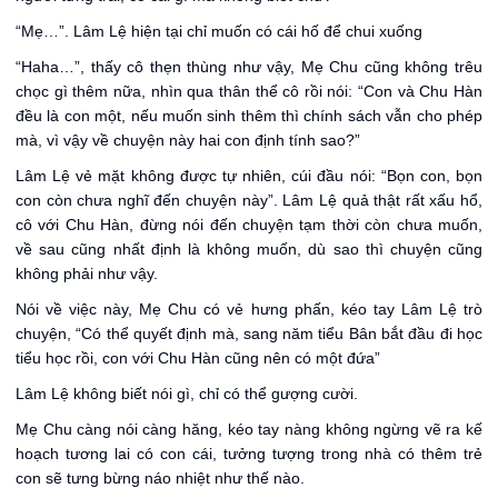
“Mẹ…”. Lâm Lệ hiện tại chỉ muốn có cái hố để chui xuống
“Haha…”, thấy cô thẹn thùng như vậy, Mẹ Chu cũng không trêu
chọc gì thêm nữa, nhìn qua thân thể cô rồi nói: “Con và Chu Hàn
đều là con một, nếu muốn sinh thêm thì chính sách vẫn cho phép
mà, vì vậy về chuyện này hai con định tính sao?”
Lâm Lệ vẻ mặt không được tự nhiên, cúi đầu nói: “Bọn con, bọn
con còn chưa nghĩ đến chuyện này”. Lâm Lệ quả thật rất xấu hổ,
cô với Chu Hàn, đừng nói đến chuyện tạm thời còn chưa muốn,
về sau cũng nhất định là không muốn, dù sao thì chuyện cũng
không phải như vậy.
Nói về việc này, Mẹ Chu có vẻ hưng phấn, kéo tay Lâm Lệ trò
chuyện, “Có thể quyết định mà, sang năm tiểu Bân bắt đầu đi học
tiểu học rồi, con với Chu Hàn cũng nên có một đứa”
Lâm Lệ không biết nói gì, chỉ có thể gượng cười.
Mẹ Chu càng nói càng hăng, kéo tay nàng không ngừng vẽ ra kế
hoạch tương lai có con cái, tưởng tượng trong nhà có thêm trẻ
con sẽ tưng bừng náo nhiệt như thế nào.