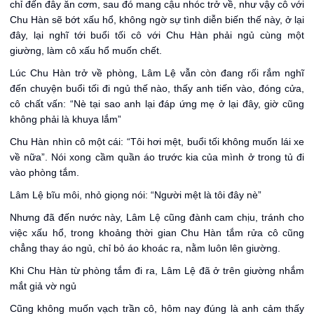
chỉ đến đây ăn cơm, sau đó mang cậu nhóc trở về, như vậy cô với
Chu Hàn sẽ bớt xấu hổ, không ngờ sự tình diễn biến thế này, ở lại
đây, lại nghĩ tới buổi tối cô với Chu Hàn phải ngủ cùng một
giường, làm cô xấu hổ muốn chết.
Lúc Chu Hàn trở về phòng, Lâm Lệ vẫn còn đang rối rắm nghĩ
đến chuyện buổi tối đi ngủ thế nào, thấy anh tiến vào, đóng cửa,
cô chất vấn: “Nè tại sao anh lại đáp ứng mẹ ở lại đây, giờ cũng
không phải là khuya lắm”
Chu Hàn nhìn cô một cái: “Tôi hơi mệt, buổi tối không muốn lái xe
về nữa”. Nói xong cầm quần áo trước kia của mình ở trong tủ đi
vào phòng tắm.
Lâm Lệ bĩu môi, nhỏ giọng nói: “Người mệt là tôi đây nè”
Nhưng đã đến nước này, Lâm Lệ cũng đành cam chịu, tránh cho
việc xấu hổ, trong khoảng thời gian Chu Hàn tắm rửa cô cũng
chẳng thay áo ngủ, chỉ bỏ áo khoác ra, nằm luôn lên giường.
Khi Chu Hàn từ phòng tắm đi ra, Lâm Lệ đã ở trên giường nhắm
mắt giả vờ ngủ
Cũng không muốn vạch trần cô, hôm nay đúng là anh cảm thấy