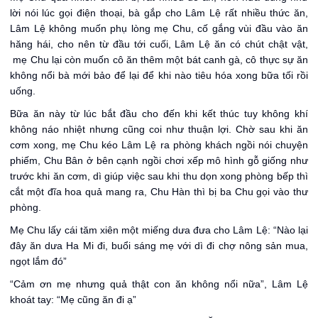
lời nói lúc gọi điện thoại, bà gắp cho Lâm Lệ rất nhiều thức ăn,
Lâm Lệ không muốn phụ lòng mẹ Chu, cố gắng vùi đầu vào ăn
hăng hái, cho nên từ đầu tới cuối, Lâm Lệ ăn có chút chật vật,
mẹ Chu lại còn muốn cô ăn thêm một bát canh gà, cô thực sự ăn
không nổi bà mới bảo để lại để khi nào tiêu hóa xong bữa tối rồi
uống.
Bữa ăn này từ lúc bắt đầu cho đến khi kết thúc tuy không khí
không náo nhiệt nhưng cũng coi như thuận lợi. Chờ sau khi ăn
cơm xong, mẹ Chu kéo Lâm Lệ ra phòng khách ngồi nói chuyện
phiếm, Chu Bân ở bên cạnh ngồi chơi xếp mô hình gỗ giống như
trước khi ăn cơm, dì giúp việc sau khi thu dọn xong phòng bếp thì
cắt một đĩa hoa quả mang ra, Chu Hàn thì bị ba Chu gọi vào thư
phòng.
Mẹ Chu lấy cái tăm xiên một miếng dưa đưa cho Lâm Lệ: “Nào lại
đây ăn dưa Ha Mi đi, buổi sáng mẹ với dì đi chợ nông sản mua,
ngọt lắm đó”
“Cảm ơn mẹ nhưng quả thật con ăn không nổi nữa”, Lâm Lệ
khoát tay: “Mẹ cũng ăn đi ạ”