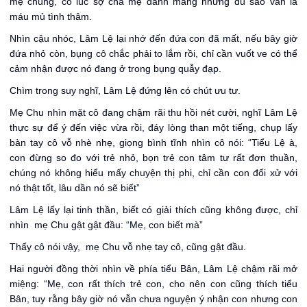
mẹ chúng, có lúc sợ cha mẹ đánh mắng nhưng dù sao vẫn là
máu mủ tình thâm.
Nhìn cậu nhóc, Lâm Lệ lại nhớ đến đứa con đã mất, nếu bây giờ
đứa nhỏ còn, bụng cô chắc phải to lắm rồi, chỉ cần vuốt ve có thể
cảm nhận được nó đang ở trong bụng quẫy đạp.
Chìm trong suy nghĩ, Lâm Lệ đứng lên có chút ưu tư.
Mẹ Chu nhìn mặt cô đang chậm rãi thu hồi nét cười, nghĩ Lâm Lệ
thực sự để ý đến việc vừa rồi, đáy lòng than một tiếng, chụp lấy
bàn tay cô vỗ nhè nhẹ, giọng bình tĩnh nhìn cô nói: “Tiểu Lệ à,
con đừng so đo với trẻ nhỏ, bọn trẻ con tâm tư rất đơn thuần,
chúng nó không hiểu mấy chuyện thị phi, chỉ cần con đối xử với
nó thật tốt, lâu dần nó sẽ biết”
Lâm Lệ lấy lại tinh thần, biết có giải thích cũng không được, chỉ
nhìn mẹ Chu gật gật đầu: “Mẹ, con biết mà”
Thấy cô nói vậy, mẹ Chu vỗ nhẹ tay cô, cũng gật đầu.
Hai người đồng thời nhìn về phía tiểu Bân, Lâm Lệ chậm rãi mở
miệng: “Mẹ, con rất thích trẻ con, cho nên con cũng thích tiểu
Bân, tuy rằng bây giờ nó vẫn chưa nguyện ý nhận con nhưng con