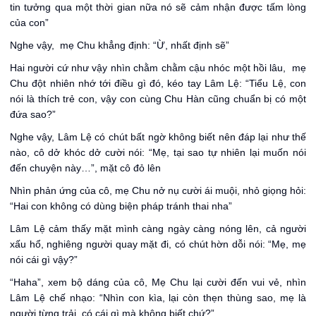
tin tưởng qua một thời gian nữa nó sẽ cảm nhận được tấm lòng
của con”
Nghe vậy, mẹ Chu khẳng định: “Ừ, nhất định sẽ”
Hai người cứ như vậy nhìn chằm chằm cậu nhóc một hồi lâu, mẹ
Chu đột nhiên nhớ tới điều gì đó, kéo tay Lâm Lệ: “Tiểu Lệ, con
nói là thích trẻ con, vậy con cùng Chu Hàn cũng chuẩn bị có một
đứa sao?”
Nghe vậy, Lâm Lệ có chút bất ngờ không biết nên đáp lại như thế
nào, cô dở khóc dở cười nói: “Mẹ, tại sao tự nhiên lại muốn nói
đến chuyện này…”, mặt cô đỏ lên
Nhìn phản ứng của cô, mẹ Chu nở nụ cười ái muội, nhỏ giọng hỏi:
“Hai con không có dùng biện pháp tránh thai nha”
Lâm Lệ cảm thấy mặt mình càng ngày càng nóng lên, cả người
xấu hổ, nghiêng người quay mặt đi, có chút hờn dỗi nói: “Mẹ, mẹ
nói cái gì vậy?”
“Haha”, xem bộ dáng của cô, Mẹ Chu lại cười đến vui vẻ, nhìn
Lâm Lệ chế nhạo: “Nhìn con kìa, lại còn thẹn thùng sao, mẹ là
người từng trải, có cái gì mà không biết chứ?”