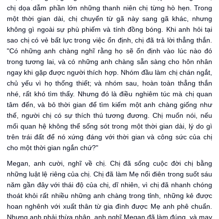
chị dọa dẫm phần lớn những thanh niên chị từng hò hẹn. Trong
một thời gian dài, chị chuyển từ gã này sang gã khác, nhưng
không gì ngoài sự phù phiếm và tính đồng bóng. Khi anh hỏi tại
sao chị có vẻ bất lực trong việc ổn định, chị đã trả lời thẳng thắn.
"Có những anh chàng nghĩ rằng họ sẽ ổn định vào lúc nào đó
trong tương lai, và có những anh chàng sẵn sàng cho hôn nhân
ngay khi gặp được người thích hợp. Nhóm đầu làm chị chán ngắt,
chủ yếu vì họ thống thiết; và nhóm sau, hoàn toàn thẳng thắn
nhé, rất khó tìm thấy. Nhưng đó là điều nghiêm túc mà chị quan
tâm đến, và bỏ thời gian để tìm kiếm một anh chàng giống như
thế, người chị có sự thích thú tương đương. Chị muốn nói, nếu
mối quan hệ không thể sống sót trong một thời gian dài, lý do gì
trên trái đất để nó xứng đáng với thời gian và công sức của chị
cho một thời gian ngắn chứ?"
Megan, anh cười, nghĩ về chị. Chị đã sống cuộc đời chị bằng
những luật lệ riêng của chị. Chị đã làm Mẹ nổi điên trong suốt sáu
năm gần đây với thái độ của chị, dĩ nhiên, vì chị đã nhanh chóng
thoát khỏi rất nhiều những anh chàng trong tỉnh, những kẻ được
hoan nghênh với xuất thân từ gia đình được Mẹ anh phê chuẩn.
Nhưng anh phải thừa nhận, anh nghĩ Megan đã làm đúng, và may