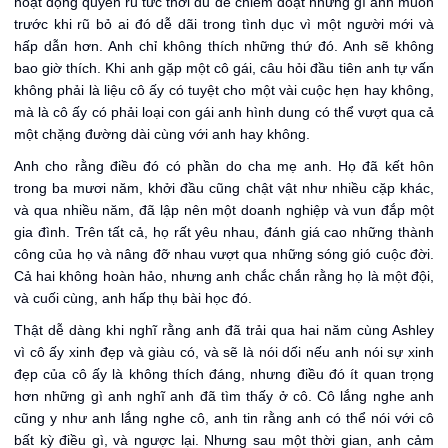
hoạt động quyến rũ tức thời đủ để chiếm đoạt những gì anh muốn
trước khi rũ bỏ ai đó dễ dãi trong tình dục vì một người mới và
hấp dẫn hơn. Anh chỉ không thích những thứ đó. Anh sẽ không
bao giờ thích. Khi anh gặp một cô gái, câu hỏi đầu tiên anh tự vấn
không phải là liệu cô ấy có tuyệt cho một vài cuộc hẹn hay không,
mà là cô ấy có phải loại con gái anh hình dung có thể vượt qua cả
một chặng đường dài cùng với anh hay không.
Anh cho rằng điều đó có phần do cha mẹ anh. Họ đã kết hôn
trong ba mươi năm, khởi đầu cũng chật vật như nhiều cặp khác,
và qua nhiều năm, đã lập nên một doanh nghiệp và vun đắp một
gia đình. Trên tất cả, họ rất yêu nhau, đánh giá cao những thành
công của họ và nâng đỡ nhau vượt qua những sóng gió cuộc đời.
Cả hai không hoàn hảo, nhưng anh chắc chắn rằng họ là một đội,
và cuối cùng, anh hấp thụ bài học đó.
Thật dễ dàng khi nghĩ rằng anh đã trải qua hai năm cùng Ashley
vì cô ấy xinh đẹp và giàu có, và sẽ là nói dối nếu anh nói sự xinh
đẹp của cô ấy là không thích đáng, nhưng điều đó ít quan trọng
hơn những gì anh nghĩ anh đã tìm thấy ở cô. Cô lắng nghe anh
cũng y như anh lắng nghe cô, anh tin rằng anh có thể nói với cô
bất kỳ điều gì, và ngược lại. Nhưng sau một thời gian, anh cảm