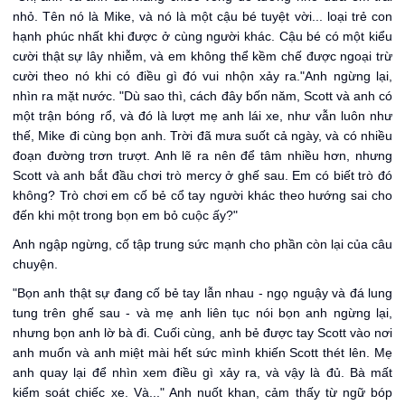
nhỏ. Tên nó là Mike, và nó là một cậu bé tuyệt vời... loại trẻ con
hạnh phúc nhất khi được ở cùng người khác. Cậu bé có một kiểu
cười thật sự lây nhiễm, và em không thể kềm chế được ngoại trừ
cười theo nó khi có điều gì đó vui nhộn xảy ra."Anh ngừng lại,
nhìn ra mặt nước. "Dù sao thì, cách đây bốn năm, Scott và anh có
một trận bóng rổ, và đó là lượt mẹ anh lái xe, như vẫn luôn như
thế, Mike đi cùng bọn anh. Trời đã mưa suốt cả ngày, và có nhiều
đoạn đường trơn trượt. Anh lẽ ra nên để tâm nhiều hơn, nhưng
Scott và anh bắt đầu chơi trò mercy ở ghế sau. Em có biết trò đó
không? Trò chơi em cố bẻ cổ tay người khác theo hướng sai cho
đến khi một trong bọn em bỏ cuộc ấy?"
Anh ngập ngừng, cố tập trung sức mạnh cho phần còn lại của câu
chuyện.
"Bọn anh thật sự đang cố bẻ tay lẫn nhau - ngọ nguậy và đá lung
tung trên ghế sau - và mẹ anh liên tục nói bọn anh ngừng lại,
nhưng bọn anh lờ bà đi. Cuối cùng, anh bẻ được tay Scott vào nơi
anh muốn và anh miệt mài hết sức mình khiến Scott thét lên. Mẹ
anh quay lại để nhìn xem điều gì xảy ra, và vậy là đủ. Bà mất
kiểm soát chiếc xe. Và..." Anh nuốt khan, cảm thấy từ ngữ bóp