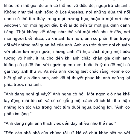
khác trên thế giới để anh có thể nói về điều đó, ngoại trừ chị anh.
Không như thể anh sống ở Los Angeles, nơi những đứa trẻ nổi
danh có thể tìm thấy trong mọi trường học, hoặc ở một nơi như
Andover, nơi mọi người đều biết ai đó đến từ một gia đình danh
tiếng. Thật không dễ dàng như thế với một chỗ như ở đây, nơi
mọi người biết nhau, và khi anh lớn hơn, anh có phần thận trọng
đối với những mối quan hệ của anh. Anh ao ước được nói chuyện
với phần lớn mọi người, nhưng anh đã học cách dựng một bức
tường vô hình, ít ra cho đến khi anh chắc chắn gia đình anh
không có gì để làm với người quen mới, hoặc là lý do để một cô
gái thấy anh thú vị. Và nếu anh không biết chắc rằng Ronnie có
biết gì về gia đình anh, anh đã bị thuyết phục khi anh ngừng lại
phía trước nhà anh.
"Anh đang nghĩ gì vậy?" Anh nghe cô hỏi. Một ngọn gió nhẹ khẽ
lay động mái tóc cô, và cô cố gắng một cách vô ích khi thu thập
những lọn tóc vào trong một túm đuôi ngựa buông lơi. "Anh có
phần im lặng."
"Anh đang nghĩ anh thích việc đến đây nhiều như thế nào."
"Đến căn nhà nhỏ của chúng tôi ư? Nó có chút khác biệt so với