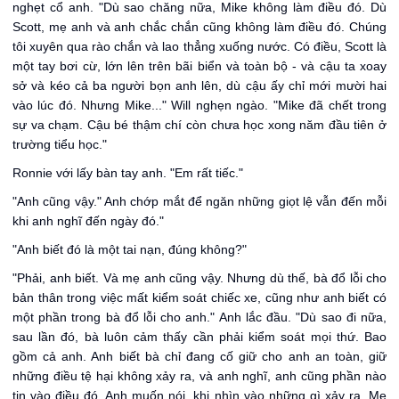
nghẹt cổ anh. "Dù sao chăng nữa, Mike không làm điều đó. Dù
Scott, mẹ anh và anh chắc chắn cũng không làm điều đó. Chúng
tôi xuyên qua rào chắn và lao thẳng xuống nước. Có điều, Scott là
một tay bơi cừ, lớn lên trên bãi biển và toàn bộ - và cậu ta xoay
sở và kéo cả ba người bọn anh lên, dù cậu ấy chỉ mới mười hai
vào lúc đó. Nhưng Mike..." Will nghẹn ngào. "Mike đã chết trong
sự va chạm. Cậu bé thậm chí còn chưa học xong năm đầu tiên ở
trường tiểu học."
Ronnie với lấy bàn tay anh. "Em rất tiếc."
"Anh cũng vậy." Anh chớp mắt để ngăn những giọt lệ vẫn đến mỗi
khi anh nghĩ đến ngày đó."
"Anh biết đó là một tai nạn, đúng không?"
"Phải, anh biết. Và mẹ anh cũng vậy. Nhưng dù thế, bà đổ lỗi cho
bản thân trong việc mất kiểm soát chiếc xe, cũng như anh biết có
một phần trong bà đổ lỗi cho anh." Anh lắc đầu. "Dù sao đi nữa,
sau lần đó, bà luôn cảm thấy cần phải kiểm soát mọi thứ. Bao
gồm cả anh. Anh biết bà chỉ đang cố giữ cho anh an toàn, giữ
những điều tệ hại không xảy ra, và anh nghĩ, anh cũng phần nào
tin vào điều đó. Anh muốn nói, khi nhìn vào những gì xảy ra. Mẹ