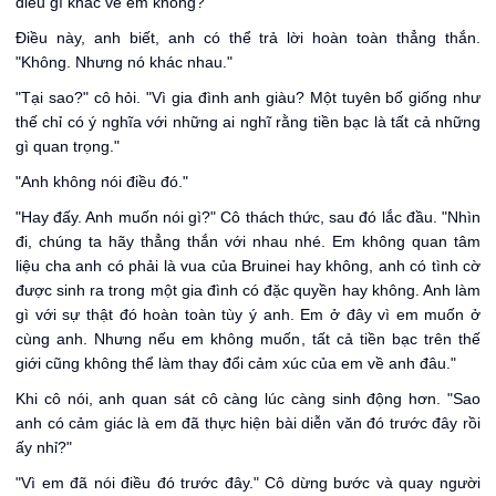
điều gì khác về em không?"
Điều này, anh biết, anh có thể trả lời hoàn toàn thẳng thắn.
"Không. Nhưng nó khác nhau."
"Tại sao?" cô hỏi. "Vì gia đình anh giàu? Một tuyên bố giống như
thế chỉ có ý nghĩa với những ai nghĩ rằng tiền bạc là tất cả những
gì quan trọng."
"Anh không nói điều đó."
"Hay đấy. Anh muốn nói gì?" Cô thách thức, sau đó lắc đầu. "Nhìn
đi, chúng ta hãy thẳng thắn với nhau nhé. Em không quan tâm
liệu cha anh có phải là vua của Bruinei hay không, anh có tình cờ
được sinh ra trong một gia đình có đặc quyền hay không. Anh làm
gì với sự thật đó hoàn toàn tùy ý anh. Em ở đây vì em muốn ở
cùng anh. Nhưng nếu em không muốn, tất cả tiền bạc trên thế
giới cũng không thể làm thay đổi cảm xúc của em về anh đâu."
Khi cô nói, anh quan sát cô càng lúc càng sinh động hơn. "Sao
anh có cảm giác là em đã thực hiện bài diễn văn đó trước đây rồi
ấy nhỉ?"
"Vì em đã nói điều đó trước đây." Cô dừng bước và quay người