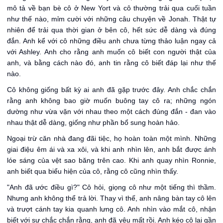
mô tả về bạn bè cô ở New Yort và cô thường trải qua cuối tuần
như thế nào, mỉm cười với những câu chuyện về Jonah. Thật tự
nhiên để trải qua thời gian ở bên cô, hết sức dễ dàng và đúng
đắn. Anh kể với cô những điều anh chưa từng thảo luận ngay cả
với Ashley. Anh cho rằng anh muốn cô biết con người thật của
anh, và bằng cách nào đó, anh tin rằng cô biết đáp lại như thế
nào.
Cô không giống bất kỳ ai anh đã gặp trước đây. Anh chắc chắn
rằng anh không bao giờ muốn buông tay cô ra; những ngón
dường như vừa vặn với nhau theo một cách đúng đắn - đan vào
nhau thật dễ dàng, giống như phần bổ sung hoàn hảo.
Ngoại trừ căn nhà đang đãi tiệc, họ hoàn toàn một mình. Những
giai điệu êm ái và xa xôi, và khi anh nhìn lên, anh bắt được ánh
lóe sáng của vệt sao băng trên cao. Khi anh quay nhìn Ronnie,
anh biết qua biểu hiện của cô, rằng cô cũng nhìn thấy.
"Anh đã ước điều gì?" Cô hỏi, giọng cô như một tiếng thì thầm.
Nhưng anh không thể trả lời. Thay vì thế, anh nâng bàn tay cô lên
và trượt cánh tay kia quanh lưng cô. Anh nhìn vào mắt cô, nhận
biết với sự chắc chắn rằng, anh đã yêu mất rồi. Anh kéo cô lại gần