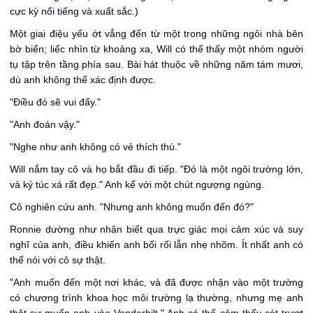
cực kỳ nổi tiếng và xuất sắc.)
Một giai điệu yếu ớt vẳng đến từ một trong những ngôi nhà bên
bờ biển; liếc nhìn từ khoảng xa, Will có thể thấy một nhóm người
tụ tập trên tầng phía sau. Bài hát thuộc về những năm tám mươi,
dù anh không thể xác định được.
"Điều đó sẽ vui đấy."
"Anh đoán vậy."
"Nghe như anh không có vẻ thích thú."
Will nắm tay cô và họ bắt đầu đi tiếp. "Đó là một ngôi trường lớn,
và ký túc xá rất đẹp." Anh kể với một chút ngượng ngùng.
Cô nghiên cứu anh. "Nhưng anh không muốn đến đó?"
Ronnie dường như nhận biết qua trực giác mọi cảm xúc và suy
nghĩ của anh, điều khiến anh bối rối lẫn nhẹ nhõm. Ít nhất anh có
thể nói với cô sự thật.
"Anh muốn đến một nơi khác, và đã được nhận vào một trường
có chương trình khoa học môi trường lạ thường, nhưng mẹ anh