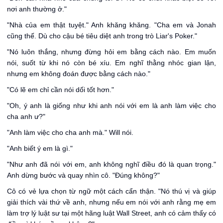
nơi anh thường ở."
"Nhà của em thật tuyệt." Anh khăng khăng. "Cha em và Jonah
cũng thế. Dù cho cậu bé tiêu diệt anh trong trò Liar's Poker."
"Nó luôn thắng, nhưng đừng hỏi em bằng cách nào. Em muốn
nói, suốt từ khi nó còn bé xíu. Em nghĩ thằng nhóc gian lận,
nhưng em không đoán được bằng cách nào."
"Có lẽ em chỉ cần nói dối tốt hơn."
"Oh, ý anh là giống như khi anh nói với em là anh làm việc cho
cha anh ư?"
"Anh làm việc cho cha anh mà." Will nói.
"Anh biết ý em là gì."
"Như anh đã nói với em, anh không nghĩ điều đó là quan trọng."
Anh dừng bước và quay nhìn cô. "Đúng không?"
Cô có vẻ lựa chọn từ ngữ một cách cẩn thận. "Nó thú vị và giúp
giải thích vài thứ về anh, nhưng nếu em nói với anh rằng mẹ em
làm trợ lý luật sư tại một hãng luật Wall Street, anh có cảm thấy có