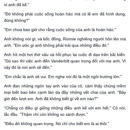
vì anh đã kể."
"Đó không phải cuộc sống hoàn hảo mà có lẽ em đã hình dung,
đúng không?"
"Em chưa bao giờ cho rằng cuộc sống của anh là hoàn hảo."
Anh không nói gì, và bốc đồng, Ronnie nghiêng người hôn lên má
anh. "Em ước gì anh không phải trải qua những điều đó."
Anh hít một hơi thở sâu và hồi phục lại cuộc đi dạo trên bãi biển.
"Dù sao thì việc anh đến Vanderbilt quan trọng đối với mẹ anh, Vì
vậy đó là nơi anh sẽ đến."
"Em chắc là anh sẽ vui. Em nghe nói đó là một ngôi trường lớn."
Anh đan những ngón tay anh vào của cô, cảm thấy chúng mềm
mại biết bao bên cạnh làn da đầy những vết chai của anh. "Bây
giờ đến lượt em. Anh đã không biết gì về em nào?"
"Chẳng có điều gì giống những điều anh kể với em hết." Cô nói,
lắc đầu. "Thậm chí còn không so sánh được."
"Điều đó không quan trọng. Nó chỉ cho biết em là ai thôi."