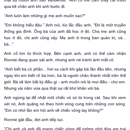
thật sự muốn anh vào Vanderbilt." Anh có thể cảm thấy cát trượt
qua kẽ chân anh khi anh bước đi.
"Anh luôn làm những gì mẹ anh muốn sao?"
"Em không hiểu đâu." Anh nói, lúc lắc đầu anh, "Đó là một truyền
thống gia đình. Ông bà của anh đã học ở đó. Cha mẹ anh cũng
học ở đó, chị anh cũng vậy. Mẹ anh ở trong ban quản trị, và...
bà..."
Anh cố tìm từ thích hợp. Bên cạnh anh, anh có thể cảm nhận
Ronnie đang quan sát anh, nhưng anh né tránh ánh mắt cô.
"Anh biết bà có phần... hơi xa cách khi gặp bà lần đầu tiên, nhưng
ngay khi em biết rõ bà hơn, bà là người chân thành nhất trên thế
giới. Bà sẽ làm bất kỳ điều gì - anh muốn nói là mọi điều - cho em.
Nhưng vài năm vừa qua thật sự rất khó khăn với bà.
Anh ngừng lại để nhặt một chiếc vỏ sò từ trong cát. Sau khi xem
xét nó, Anh quăng nó theo hình vòng cung trên những con sóng.
"Em có nhớ lần em hỏi anh về chiếc vòng tay không?"
Ronnie gật đầu, đợi anh tiếp tục.
"Chị anh và anh đã mang chiếc vòng để tưởng nhớ đứa em trai