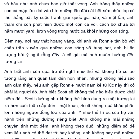
và hầu như anh chưa bao giờ thất vọng. Anh trông thấy những
con cá mập lớn dạt vào bờ, những lâu đài cát hết sức phức tạp có
thể thắng bất kỳ cuộc tranh giải quốc gia nào, và một lần, anh
thậm chí còn phát hiện được một con cá voi, cách bờ chưa tới
năm mươi yard, lượn vòng trong nước xa khỏi những con sóng.
Đêm nay, nơi này thật hoang vắng, khi anh và Ronnie tản bộ với
chân trần xuyên qua những con sóng vỡ tung bọt, anh bị ấn
tượng bởi ý nghĩ rằng đây là cô gái mà anh muốn hướng đến
tương lai.
Anh biết anh còn quá trẻ để nghĩ như thế và không hề có ảo
tưởng rằng anh quan tâm đến hôn nhân, nhưng không hiểu sao
anh cảm thấy, nếu anh gặp Ronnie mười năm kể từ lúc này thì cô
phải là người đó. Anh biết Scott sẽ không thể nào hiểu được khái
niệm đó - Scott dường như không thể hình dung ra một tương lai
xa hơn cuối tuần sắp đến - mặt khác, Scott không quá khác phần
lớn những người đồng lứa của anh. Y như thể trí óc của họ vận
hành trên những đường riêng biệt: Anh không mê mải những
chuyện tình một đêm, anh không theo đuổi những điểm số để
xem liệu anh có thể đạt tới hay không, anh không say mê những