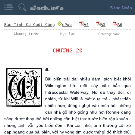
Đăng Nhập
Bản Tình Ca Cuối Cùng
ePub
A4
A5
A6
Chương trước
Mục lục
Chương sau
CHƯƠNG 20
W
ill.
Bãi biển trải dài nhiều dặm, tách biệt khỏi
Wilmington bởi một cây cầu bắc qua
Intracoastal Waterway. Nó đã thay đổi, dĩ
nhiên, từ khi Will là một đứa trẻ - phát triển
nhiều hơn, đông nghẹt vào mùa hè, những
căn nhà gỗ nhỏ giống như nơi Ronnie đang
sống được thay thế bởi những căn biệt thự trước biển rập khuôn -
nhưng anh vẫn yêu biển đêm. Khi còn nhỏ, anh thường cỡi xe
đạp ngang qua bãi biển, với hy vọng tìm được thứ gì đó thích thú,