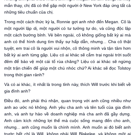
mắn thay, chị đã có thể gặp một người ở New York đáp ứng tất cả
những tiêu chuẩn của chị.
Trong một cách thức kỳ lạ, Ronnie gợi anh nhớ đến Megan. Cô là
một người lập dị, một người có tư tưởng tự do, và cũng độc lập
một cách bướng bỉnh. Vẻ bên ngoài, cô không giống bất kỳ ai mà
anh có thể hình dung tìm thấy sự hấp dẫn, nhưng... Cha cô thật
tuyệt, em trai cô là người vui nhộn, cô thông minh và tận tâm hơn
bất kỳ ai anh từng gặp. Liệu có ai khác sẽ cắm trại ngoài trời suốt
đêm để bảo vệ một cái tổ rùa chăng? Liệu có ai khác sẽ ngừng
một trận chiến để giúp một chú nhóc chứ? Ai khác sẽ đọc Tolstoy
trong thời gian rảnh?
Và có ai khác, ít nhất là trong tỉnh này, thích Will trước khi biết về
gia đình anh?
Điều đó, anh phải thú nhận, quan trọng với anh cũng nhiều như
anh ao ước nó không. Anh yêu cha anh và tên tuổi của gia đình
anh, và anh tự hào về doanh nghiệp mà cha anh đã gầy dựng.
Anh cảm kích những lợi thế mà cuộc sống mang đến cho anh,
nhưng... anh cũng muốn là chính mình. Anh muốn ai đó biết anh
trước hết chỉ là Will, không phải Will Blakelee, và không một ai