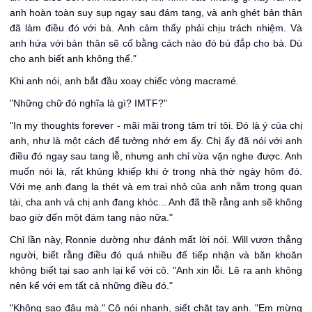
anh hoàn toàn suy sụp ngay sau đám tang, và anh ghét bản thân
đã làm điều đó với bà. Anh cảm thấy phải chịu trách nhiệm. Và
anh hứa với bản thân sẽ cố bằng cách nào đó bù đắp cho bà. Dù
cho anh biết anh không thể."
Khi anh nói, anh bắt đầu xoay chiếc vòng macramé.
"Những chữ đó nghĩa là gì? IMTF?"
"In my thoughts forever - mãi mãi trong tâm trí tôi. Đó là ý của chị
anh, như là một cách để tưởng nhớ em ấy. Chị ấy đã nói với anh
điều đó ngay sau tang lễ, nhưng anh chỉ vừa vặn nghe được. Anh
muốn nói là, rất khủng khiếp khi ở trong nhà thờ ngày hôm đó.
Với mẹ anh đang la thét và em trai nhỏ của anh nằm trong quan
tài, cha anh và chị anh đang khóc... Anh đã thề rằng anh sẽ không
bao giờ đến một đám tang nào nữa."
Chỉ lần này, Ronnie dường như đánh mất lời nói. Will vươn thẳng
người, biết rằng điều đó quá nhiều để tiếp nhận và băn khoăn
không biết tại sao anh lại kể với cô. "Anh xin lỗi. Lẽ ra anh không
nên kể với em tất cả những điều đó."
"Không sao đâu mà." Cô nói nhanh, siết chặt tay anh. "Em mừng