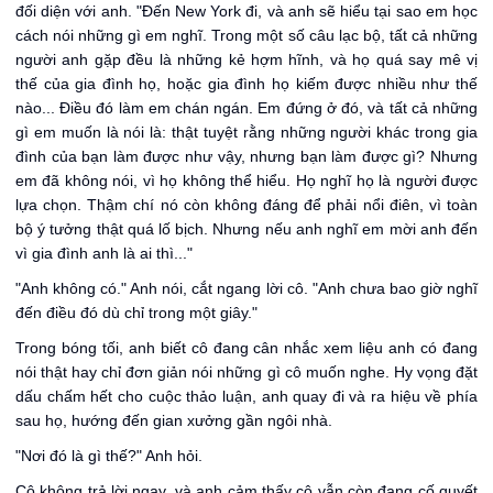
đối diện với anh. "Đến New York đi, và anh sẽ hiểu tại sao em học
cách nói những gì em nghĩ. Trong một số câu lạc bộ, tất cả những
người anh gặp đều là những kẻ hợm hĩnh, và họ quá say mê vị
thế của gia đình họ, hoặc gia đình họ kiếm được nhiều như thế
nào... Điều đó làm em chán ngán. Em đứng ở đó, và tất cả những
gì em muốn là nói là: thật tuyệt rằng những người khác trong gia
đình của bạn làm được như vậy, nhưng bạn làm được gì? Nhưng
em đã không nói, vì họ không thể hiểu. Họ nghĩ họ là người được
lựa chọn. Thậm chí nó còn không đáng để phải nổi điên, vì toàn
bộ ý tưởng thật quá lố bịch. Nhưng nếu anh nghĩ em mời anh đến
vì gia đình anh là ai thì..."
"Anh không có." Anh nói, cắt ngang lời cô. "Anh chưa bao giờ nghĩ
đến điều đó dù chỉ trong một giây."
Trong bóng tối, anh biết cô đang cân nhắc xem liệu anh có đang
nói thật hay chỉ đơn giản nói những gì cô muốn nghe. Hy vọng đặt
dấu chấm hết cho cuộc thảo luận, anh quay đi và ra hiệu về phía
sau họ, hướng đến gian xưởng gần ngôi nhà.
"Nơi đó là gì thế?" Anh hỏi.
Cô không trả lời ngay, và anh cảm thấy cô vẫn còn đang cố quyết