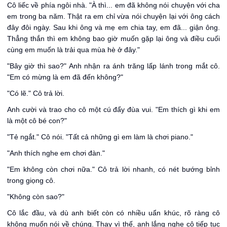
Cô liếc về phía ngôi nhà. "À thì... em đã không nói chuyện với cha
em trong ba năm. Thật ra em chỉ vừa nói chuyện lại với ông cách
đây đôi ngày. Sau khi ông và mẹ em chia tay, em đã... giận ông.
Thẳng thắn thì em không bao giờ muốn gặp lại ông và điều cuối
cùng em muốn là trải qua mùa hè ở đây."
"Bây giờ thì sao?" Anh nhận ra ánh trăng lấp lánh trong mắt cô.
"Em có mừng là em đã đến không?"
"Có lẽ." Cô trả lời.
Anh cười và trao cho cô một cú đẩy đùa vui. "Em thích gì khi em
là một cô bé con?"
"Tẻ ngắt." Cô nói. "Tất cả những gì em làm là chơi piano."
"Anh thích nghe em chơi đàn."
"Em không còn chơi nữa." Cô trả lời nhanh, có nét bướng bỉnh
trong giọng cô.
"Không còn sao?"
Cô lắc đầu, và dù anh biết còn có nhiều uẩn khúc, rõ ràng cô
không muốn nói về chúng. Thay vì thế, anh lắng nghe cô tiếp tục