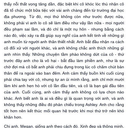
thấy nỗi thất vọng tăng dần, đặc biệt khi cô khóc lóc thú nhận cô
đã tổ chức một bữa tiệc với vài anh chàng đến từ trường đại học
địa phương. Từ đó, mọi thứ không còn như trước được nữa,
không phải vì anh lo cô sẽ làm điều như vậy lần nữa - mọi người
đều phạm sai lầm, và đó chỉ là một nụ hôn - nhưng bằng cách
nào đó, việc xảy ra đã giúp suy nghĩ của anh kết tinh về những gì
anh muốn từ người anh thân thiết nhất. Anh bắt đầu nhận ra cách
cô đối xử với người khác, và anh không chắc anh thích những gì
anh nhìn thấy. Những chuyện tầm phào không dứt của cô - thứ
trước đây anh cho là vô hại - bắt đầu làm phiền anh, như là sự
chờ đợi mà cô bắt anh phải chịu đựng trong lúc cô chăm chút bản
thân để ra ngoài vào ban đêm. Anh cảm thấy buồn khi cuối cùng
phải chia tay với cô, nhưng tự an ủi mình rằng, anh chỉ mới mười
lăm khi anh hẹn hò với cô lần đầu tiên, và cô là bạn gái đầu tiên
của anh. Cuối cùng, anh cảm thấy anh không có lựa chọn nào
khác. Anh biết anh là ai và điều gì là quan trọng với anh, và anh
không thấy những điều đó phản chiếu trong Ashley. Anh cho rằng
tốt hơn nên kết thúc mối quan hệ trước khi mọi thứ trở nên khó
khăn hơn.
Chị anh, Megan, giống anh theo cách đó. Xinh đẹp và thông minh,