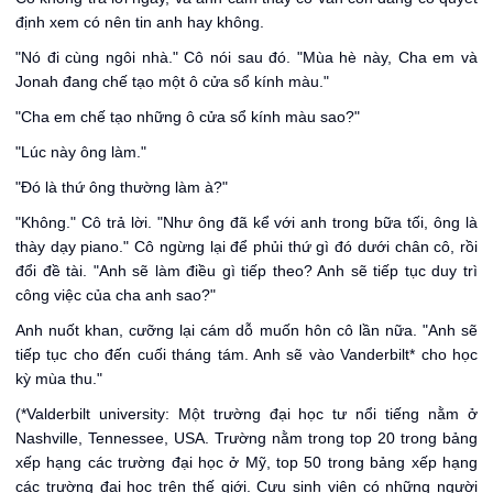
định xem có nên tin anh hay không.
"Nó đi cùng ngôi nhà." Cô nói sau đó. "Mùa hè này, Cha em và
Jonah đang chế tạo một ô cửa sổ kính màu."
"Cha em chế tạo những ô cửa sổ kính màu sao?"
"Lúc này ông làm."
"Đó là thứ ông thường làm à?"
"Không." Cô trả lời. "Như ông đã kể với anh trong bữa tối, ông là
thày dạy piano." Cô ngừng lại để phủi thứ gì đó dưới chân cô, rồi
đổi đề tài. "Anh sẽ làm điều gì tiếp theo? Anh sẽ tiếp tục duy trì
công việc của cha anh sao?"
Anh nuốt khan, cưỡng lại cám dỗ muốn hôn cô lần nữa. "Anh sẽ
tiếp tục cho đến cuối tháng tám. Anh sẽ vào Vanderbilt* cho học
kỳ mùa thu."
(*Valderbilt university: Một trường đại học tư nổi tiếng nằm ở
Nashville, Tennessee, USA. Trường nằm trong top 20 trong bảng
xếp hạng các trường đại học ở Mỹ, top 50 trong bảng xếp hạng
các trường đại học trên thế giới. Cựu sinh viên có những người