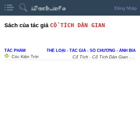
Đăng Nhập
CỔ TÍCH DÂN GIAN
Sách của tác giả
TÁC PHẨM
THỂ LOẠI - TÁC GIẢ - SỐ CHƯƠNG - ẢNH BÌA
Cóc Kiện Trời
Cổ Tích
-
Cổ Tích Dân Gian
- 1