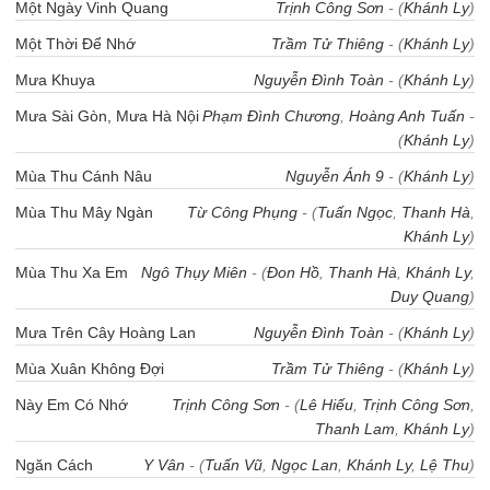
Một Ngày Vinh Quang
Trịnh Công Sơn
- (
Khánh Ly
)
Một Thời Để Nhớ
Trầm Tử Thiêng
- (
Khánh Ly
)
Mưa Khuya
Nguyễn Đình Toàn
- (
Khánh Ly
)
Mưa Sài Gòn, Mưa Hà Nội
Phạm Đình Chương
,
Hoàng Anh Tuấn
-
(
Khánh Ly
)
Mùa Thu Cánh Nâu
Nguyễn Ánh 9
- (
Khánh Ly
)
Mùa Thu Mây Ngàn
Từ Công Phụng
- (
Tuấn Ngọc
,
Thanh Hà
,
Khánh Ly
)
Mùa Thu Xa Em
Ngô Thụy Miên
- (
Đon Hồ
,
Thanh Hà
,
Khánh Ly
,
Duy Quang
)
Mưa Trên Cây Hoàng Lan
Nguyễn Đình Toàn
- (
Khánh Ly
)
Mùa Xuân Không Đợi
Trầm Tử Thiêng
- (
Khánh Ly
)
Này Em Có Nhớ
Trịnh Công Sơn
- (
Lê Hiếu
,
Trịnh Công Sơn
,
Thanh Lam
,
Khánh Ly
)
Ngăn Cách
Y Vân
- (
Tuấn Vũ
,
Ngọc Lan
,
Khánh Ly
,
Lệ Thu
)