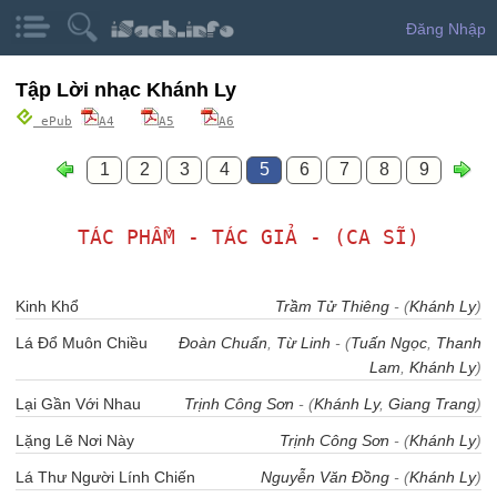
Đăng Nhập
Tập Lời nhạc Khánh Ly
ePub
A4
A5
A6
1
2
3
4
5
6
7
8
9
TÁC PHẨM - TÁC GIẢ - (CA SĨ)
Kinh Khổ
Trầm Tử Thiêng
- (
Khánh Ly
)
Lá Đổ Muôn Chiều
Đoàn Chuẩn
,
Từ Linh
- (
Tuấn Ngọc
,
Thanh
Lam
,
Khánh Ly
)
Lại Gần Với Nhau
Trịnh Công Sơn
- (
Khánh Ly
,
Giang Trang
)
Lặng Lẽ Nơi Này
Trịnh Công Sơn
- (
Khánh Ly
)
Lá Thư Người Lính Chiến
Nguyễn Văn Đồng
- (
Khánh Ly
)