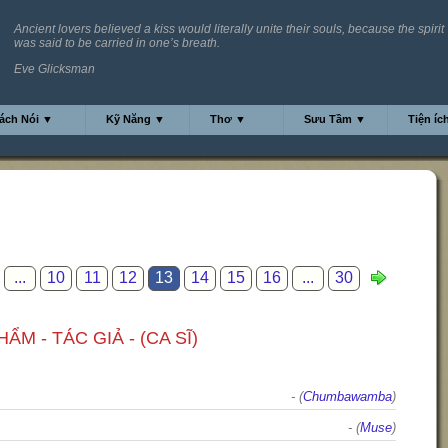
Ancient lovers believed a kiss would literally unite their souls, because the spirit
was said to be carried in one’s breath.
Eve Glicksman
ách Nói ▼
Kỹ Năng ▼
Thơ ▼
Sưu Tầm ▼
Tiện íc
...
10
11
12
13
14
15
16
...
30
ẨM - TÁC GIẢ - (CA SĨ)
- (
Chumbawamba
)
- (
Muse
)