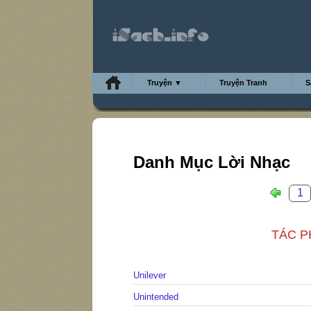
Truyện ▼
Truyện Tranh
S
Danh Mục Lời Nhạc
1
TÁC PH
Unilever
Unintended