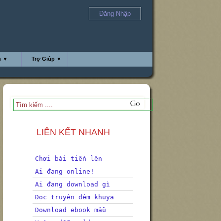
Đăng Nhập
h ▼
Trợ Giúp ▼
LIÊN KẾT NHANH
Chơi bài tiến lên
Ai đang online!
Ai đang download gì
Đọc truyện đêm khuya
Download ebook mẫu