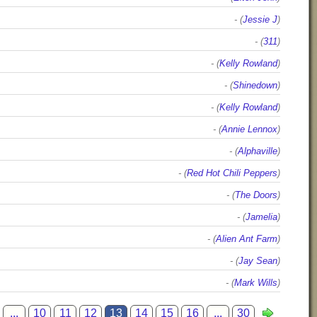
- (
Jessie J
)
- (
311
)
- (
Kelly Rowland
)
- (
Shinedown
)
- (
Kelly Rowland
)
- (
Annie Lennox
)
- (
Alphaville
)
- (
Red Hot Chili Peppers
)
- (
The Doors
)
- (
Jamelia
)
- (
Alien Ant Farm
)
- (
Jay Sean
)
- (
Mark Wills
)
...
10
11
12
13
14
15
16
...
30