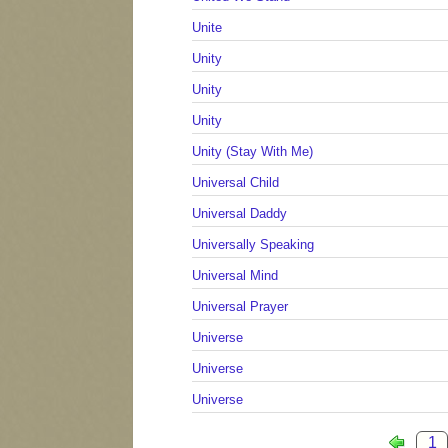
Unite
Unity
Unity
Unity
Unity (Stay With Me)
Universal Child
Universal Daddy
Universally Speaking
Universal Mind
Universal Prayer
Universe
Universe
Universe
1