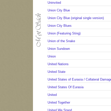
Uninvited
Union City Blue
Union City Blue (original single version)
Union City Blues
Union (Featuring Sting)
Union of the Snake
Union Sundown
Union
United Nations
United State
United States of Eurasia / Collateral Damag
United States Of Eurasia
United
United Together
United We Stand