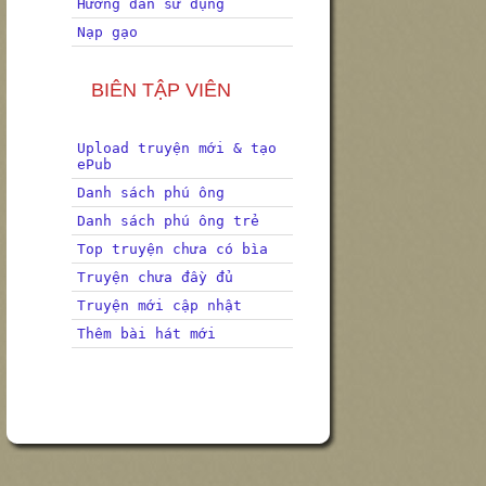
Hướng dẫn sử dụng
Nạp gạo
BIÊN TẬP VIÊN
Upload truyện mới & tạo
ePub
Danh sách phú ông
Danh sách phú ông trẻ
Top truyện chưa có bìa
Truyện chưa đầy đủ
Truyện mới cập nhật
Thêm bài hát mới