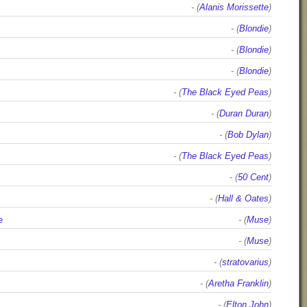
- (
Alanis Morissette
)
- (
Blondie
)
- (
Blondie
)
- (
Blondie
)
- (
The Black Eyed Peas
)
- (
Duran Duran
)
- (
Bob Dylan
)
- (
The Black Eyed Peas
)
- (
50 Cent
)
- (
Hall & Oates
)
e
- (
Muse
)
- (
Muse
)
- (
stratovarius
)
- (
Aretha Franklin
)
- (
Elton John
)