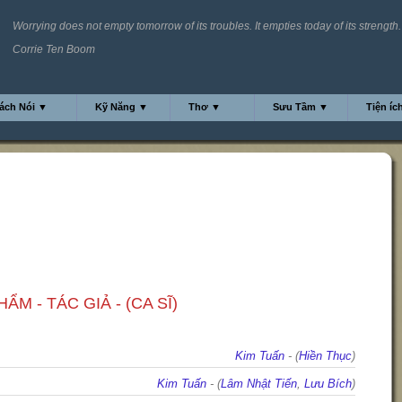
Worrying does not empty tomorrow of its troubles. It empties today of its strength.
Corrie Ten Boom
ách Nói ▼
Kỹ Năng ▼
Thơ ▼
Sưu Tầm ▼
Tiện íc
ẨM - TÁC GIẢ - (CA SĨ)
Kim Tuấn
- (
Hiền Thục
)
Kim Tuấn
- (
Lâm Nhật Tiến
,
Lưu Bích
)