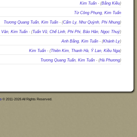
Kim Tuấn
- (
Bằng Kiều
)
Từ Công Phụng
,
Kim Tuấn
Trương Quang Tuấn
,
Kim Tuấn
- (
Cẩm Ly
,
Như Quỳnh
,
Phi Nhung
)
 Vân
,
Kim Tuấn
- (
Tuấn Vũ
,
Chế Linh
,
Phi Phi
,
Bảo Hân
,
Ngọc Thuý
)
Anh Bằng
,
Kim Tuấn
- (
Khánh Ly
)
Kim Tuấn
- (
Thiên Kim
,
Thanh Hà
,
Ý Lan
,
Kiều Nga
)
Trương Quang Tuấn
,
Kim Tuấn
- (
Hà Phương
)
fo
© 2011-2026 All Rights Reserved.