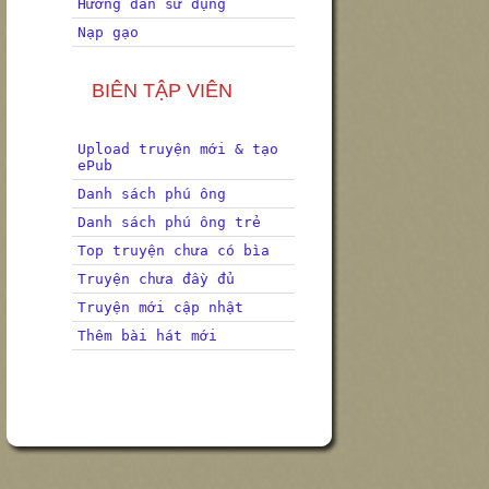
Hướng dẫn sử dụng
Nạp gạo
BIÊN TẬP VIÊN
Upload truyện mới & tạo
ePub
Danh sách phú ông
Danh sách phú ông trẻ
Top truyện chưa có bìa
Truyện chưa đầy đủ
Truyện mới cập nhật
Thêm bài hát mới