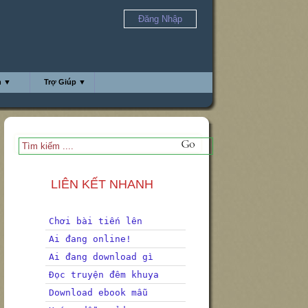
Đăng Nhập
h ▼
Trợ Giúp ▼
LIÊN KẾT NHANH
Chơi bài tiến lên
Ai đang online!
Ai đang download gì
Đọc truyện đêm khuya
Download ebook mẫu