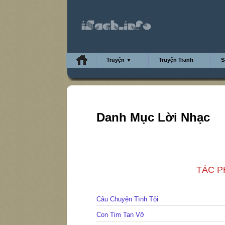
Truyện ▼
Truyện Tranh
S
Danh Mục Lời Nhạc
TÁC PH
Câu Chuyện Tình Tôi
Con Tim Tan Vỡ