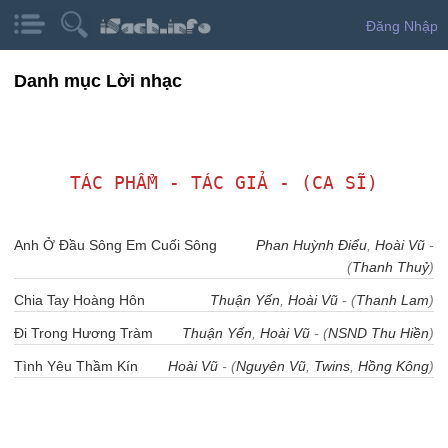
Đăng Nhập
Danh mục Lời nhạc
TÁC PHẨM - TÁC GIẢ - (CA SĨ)
Anh Ở Đầu Sông Em Cuối Sông
Phan Huỳnh Điểu
,
Hoài Vũ
-
(
Thanh Thuỷ
)
Chia Tay Hoàng Hôn
Thuận Yến
,
Hoài Vũ
- (
Thanh Lam
)
Đi Trong Hương Tràm
Thuận Yến
,
Hoài Vũ
- (
NSND Thu Hiền
)
Tình Yêu Thầm Kín
Hoài Vũ
- (
Nguyên Vũ
,
Twins
,
Hồng Kông
)