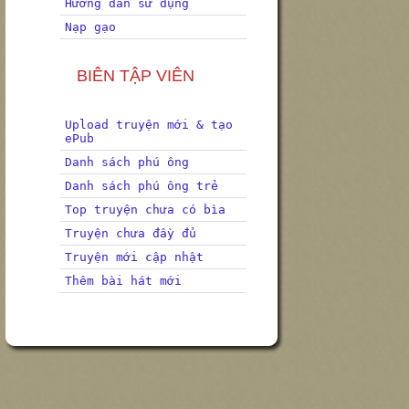
Hướng dẫn sử dụng
Nạp gạo
BIÊN TẬP VIÊN
Upload truyện mới & tạo
ePub
Danh sách phú ông
Danh sách phú ông trẻ
Top truyện chưa có bìa
Truyện chưa đầy đủ
Truyện mới cập nhật
Thêm bài hát mới