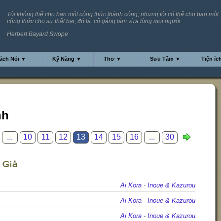
Tôi không thể cho bạn một công thức thành công, nhưng tôi có thể cho bạn một
công thức cho sự thất bại, đó là: cố gắng làm vừa lòng mọi người.
Herbert Bayard Swope
ách Nói ▼
Kỹ Năng ▼
Thơ ▼
Sưu Tầm ▼
Tiện íc
nh
...
10
11
12
13
14
15
16
...
30
Ai Kora
-
Inoue & Kazurou
Ai Kora
-
Inoue & Kazurou
Ai Kora
-
Inoue & Kazurou