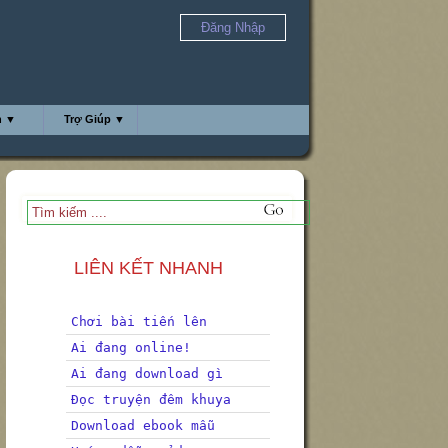
Đăng Nhập
h ▼
Trợ Giúp ▼
LIÊN KẾT NHANH
Chơi bài tiến lên
Ai đang online!
Ai đang download gì
Đọc truyện đêm khuya
Download ebook mẫu